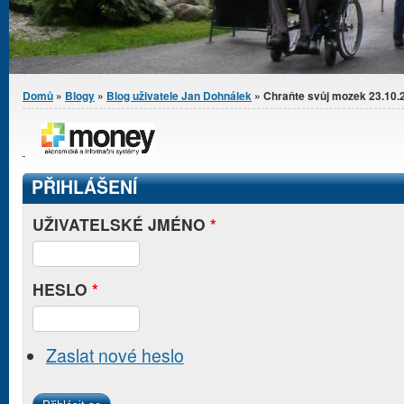
Jste zde
Domů
»
Blogy
»
Blog uživatele Jan Dohnálek
» Chraňte svůj mozek 23.10.
PŘIHLÁŠENÍ
UŽIVATELSKÉ JMÉNO
*
HESLO
*
Zaslat nové heslo