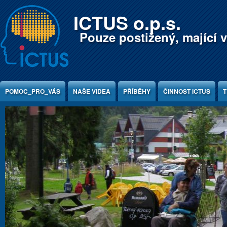
Jump to Content
ICTUS o.p.s.
Pouze postižený, mající v
POMOC_PRO_VÁS
NAŠE VIDEA
PŘÍBĚHY
ČINNOST ICTUS
T