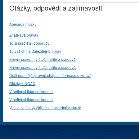
Otázky, odpovědi a zajímavosti
Abeceda mozku
Znáte svá práva?
To si přečtěte, doporučuji
10 vašich nejdůležitějších práv
Krevní sraženiny útočí náhle a osudově
Krevní sraženiny útočí náhle a osudově
Češi neumějí správně chápat informace o zdraví
Otázky k NOAC
V nejlepsi financni kondici
V nejlepsi financni kondici
V
elice zajímavý článek a následná diskuze