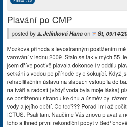
Plavání po CMP
posted by
Jelínková Hana
on
St, 09/14/2
Mozková příhoda s levostranným postižením mě 
varování v lednu 2009. Stalo se tak v mých 55. le
jsem dříve poctivě plavala dokonce i v oddílu pl
setkání s vodou po příhodě bylo šokující. Když j
rehabilitačním ústavu na slapech vstoupila do 
na tváři a radostí (vždyť voda byla moje láska) p
se postiženou stranou ke dnu a úsměv byl rázem 
vody a jejího obětí. Co teď??? Poradil mi až počí
ICTUS. Psali tam: Naučíme Vás znovu plavat a n
toho a ihned první rekondiční pobyt v Bedřichov