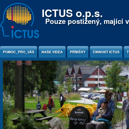
Jump to Content
ICTUS o.p.s.
Pouze postižený, mající v
POMOC_PRO_VÁS
NAŠE VIDEA
PŘÍBĚHY
ČINNOST ICTUS
T