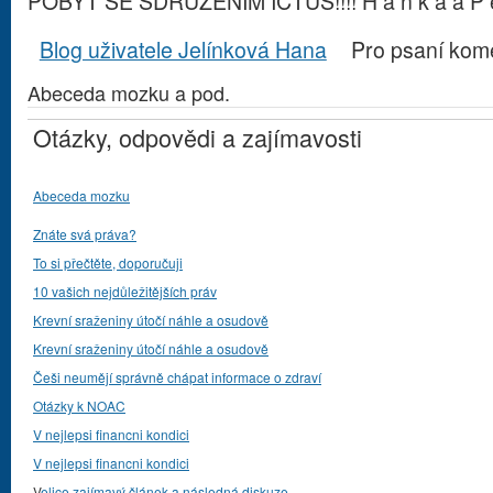
POBYT SE SDRUŽENÍM ICTUS!!!! H a n k a a P e
Blog uživatele Jelínková Hana
Pro psaní kom
Abeceda mozku a pod.
Otázky, odpovědi a zajímavosti
Abeceda mozku
Znáte svá práva?
To si přečtěte, doporučuji
10 vašich nejdůležitějších práv
Krevní sraženiny útočí náhle a osudově
Krevní sraženiny útočí náhle a osudově
Češi neumějí správně chápat informace o zdraví
Otázky k NOAC
V nejlepsi financni kondici
V nejlepsi financni kondici
V
elice zajímavý článek a následná diskuze