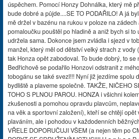
úspěchem. Pomocí Honzy Dohnálka, který mě pře
bude dobré a půjde....SE TO PODAŘILO! A já by
mě držel v bazénu na rukou v poloze na zádech a
pomaloučku pouštěl po hladině a aniž bych si to
udržela sama. Dokonce jsem zvládla i sjezd v tob
manžel, který měl od dětství velký strach z vody 
tak Honza opět zabodoval. To bude dobrý, to se n
Bedřichově se podařilo Honzovi odstranit z méh
tobogánu se také svezl!!! Nyní již jezdíme spolu
bydliště a plaveme společně. TAKŽE, NIČEH
TOHO S PLNOU PAROU. HONZA i všichni kolem 
zkušenosti a pomohou opravdu plavcům, neplav
na věk a sportovní založení), kteří se chtějí opět 
plaváním, ale i pohodou v každodenních běžný
VŘELE DOPORUČUJI VŠEM (a nejen těm po C