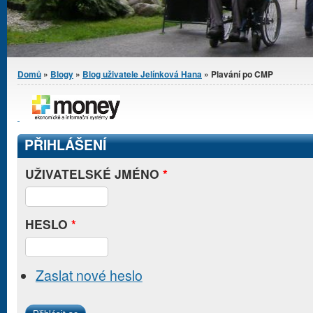
Jste zde
Domů
»
Blogy
»
Blog uživatele Jelínková Hana
» Plavání po CMP
PŘIHLÁŠENÍ
UŽIVATELSKÉ JMÉNO
*
HESLO
*
Zaslat nové heslo