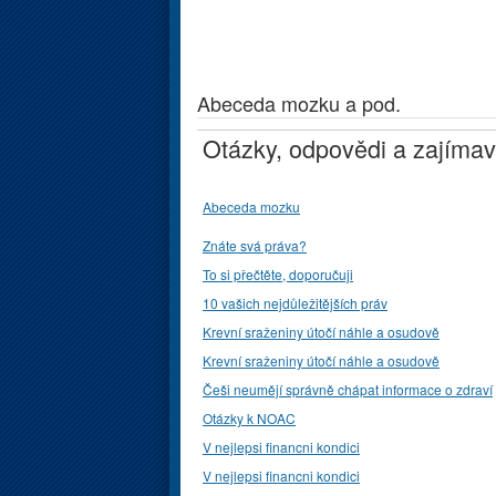
Abeceda mozku a pod.
Otázky, odpovědi a zajímav
Abeceda mozku
Znáte svá práva?
To si přečtěte, doporučuji
10 vašich nejdůležitějších práv
Krevní sraženiny útočí náhle a osudově
Krevní sraženiny útočí náhle a osudově
Češi neumějí správně chápat informace o zdraví
Otázky k NOAC
V nejlepsi financni kondici
V nejlepsi financni kondici