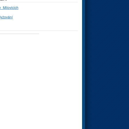
_Milovicich
lyžování