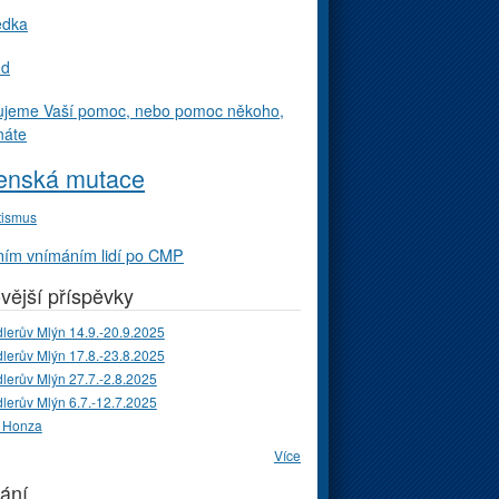
edka
ud
ujeme Vaší pomoc, nebo pomoc někoho,
náte
enská mutace
tismus
ím vnímáním lidí po CMP
vější příspěvky
lerův Mlýn 14.9.-20.9.2025
lerův Mlýn 17.8.-23.8.2025
lerův Mlýn 27.7.-2.8.2025
lerův Mlýn 6.7.-12.7.2025
 Honza
Více
ání