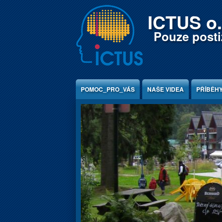
Jump to Content
ICTUS o.
Pouze postiž
POMOC_PRO_VÁS
NAŠE VIDEA
PŘÍBĚH