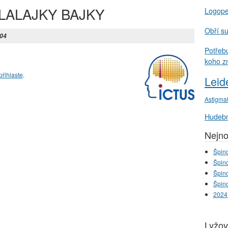
ALALAJKY BAJKY
Logop
Obří s
:04
Potřeb
koho z
přihlaste
.
Leid
Astigma
Hudebn
Nejno
Špind
Špind
Špind
Špind
2024
Lyžov