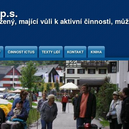
p.s.
ený, mající vůli k aktivní činnosti, mů
Y
ČINNOST ICTUS
TEXTY LIDÍ
KONTAKT
KNIHA