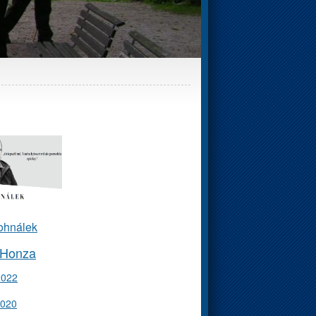
ohnálek
 Honza
2022
2020