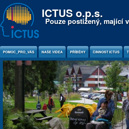
Jump to Content
ICTUS o.p.s.
Pouze postižený, mající v
POMOC_PRO_VÁS
NAŠE VIDEA
PŘÍBĚHY
ČINNOST ICTUS
T