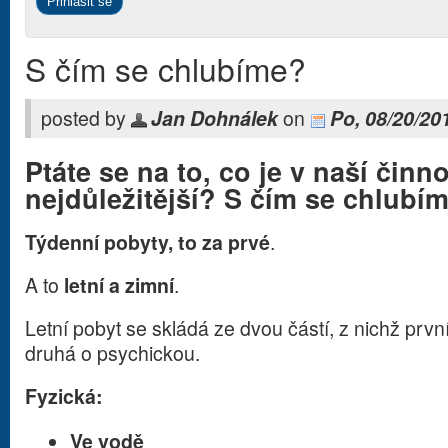
S čím se chlubíme?
posted by
Jan Dohnálek
on
Po, 08/20/20
Ptáte se na to, co je v naší činno
nejdůležitější? S čím se chlubí
Týdenní pobyty, to za prvé
.
A to
letní a zimní
.
Letní pobyt se skládá ze dvou částí, z nichž první
druhá o psychickou.
Fyzická:
Ve vodě