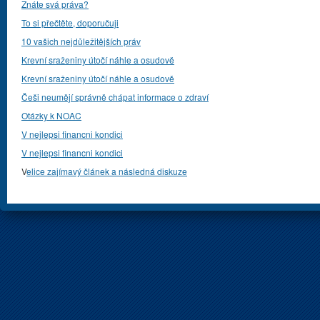
Znáte svá práva?
To si přečtěte, doporučuji
10 vašich nejdůležitějších práv
Krevní sraženiny útočí náhle a osudově
Krevní sraženiny útočí náhle a osudově
Češi neumějí správně chápat informace o zdraví
Otázky k NOAC
V nejlepsi financni kondici
V nejlepsi financni kondici
V
elice zajímavý článek a následná diskuze