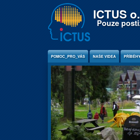
Jump to Content
ICTUS o.
Pouze postiž
POMOC_PRO_VÁS
NAŠE VIDEA
PŘÍBĚH