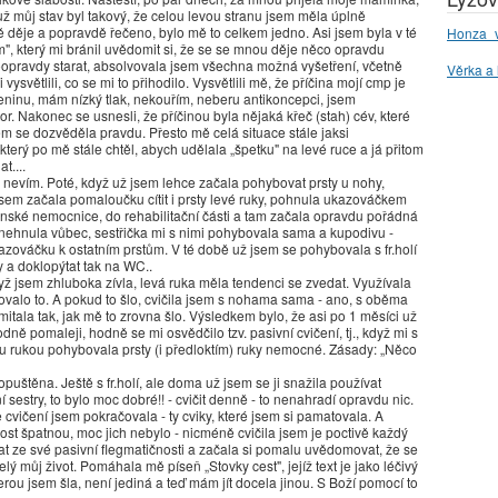
už můj stav byl takový, že celou levou stranu jsem měla úplně
ě děje a popravdě řečeno, bylo mě to celkem jedno. Asi jsem byla v té
Honza_v
 který mi bránil uvědomit si, že se se mnou děje něco opravdu
doopravdy starat, absolvovala jsem všechna možná vyšetření, včetně
Věrka a 
světlili, co se mi to přihodilo. Vysvětlili mě, že příčina mojí cmp je
inu, mám nízký tlak, nekouřím, neberu antikoncepci, jsem
r. Nakonec se usnesli, že příčinou byla nějaká křeč (stah) cév, které
sem se dozvěděla pravdu. Přesto mě celá situace stále jaksi
který po mě stále chtěl, abych udělala „špetku" na levé ruce a já přitom
t....
ně nevím. Poté, když už jsem lehce začala pohybovat prsty u nohy,
sem začala pomaloučku cítit i prsty levé ruky, pohnula ukazováčkem
jenské nemocnice, do rehabilitační části a tam začala opravdu pořádná
y nehnula vůbec, sestřička mi s nimi pohybovala sama a kupodivu -
azováčku k ostatním prstům. V té době už jsem se pohybovala s fr.holí
ky a doklopýtat tak na WC..
ž jsem zhluboka zívla, levá ruka měla tendenci se zvedat. Využívala
ovalo to. A pokud to šlo, cvičila jsem s nohama sama - ano, s oběma
tala tak, jak mě to zrovna šlo. Výsledkem bylo, že asi po 1 měsíci už
dně pomaleji, hodně se mi osvědčilo tzv. pasivní cvičení, tj., když mi s
ou rukou pohybovala prsty (i předloktím) ruky nemocné. Zásady: „Něco
uštěna. Ještě s fr.holí, ale doma už jsem se ji snažila používat
estry, to bylo moc dobré!! - cvičit denně - to nenahradí opravdu nic.
 cvičení jsem pokračovala - ty cviky, které jsem si pamatovala. A
st špatnou, moc jich nebylo - nicméně cvičila jsem je poctivě každý
at ze své pasivní flegmatičnosti a začala si pomalu uvědomovat, že se
ý můj život. Pomáhala mě píseň „Stovky cest", jejíž text je jako léčivý
rou jsem šla, není jediná a teď mám jít docela jinou. S Boží pomocí to