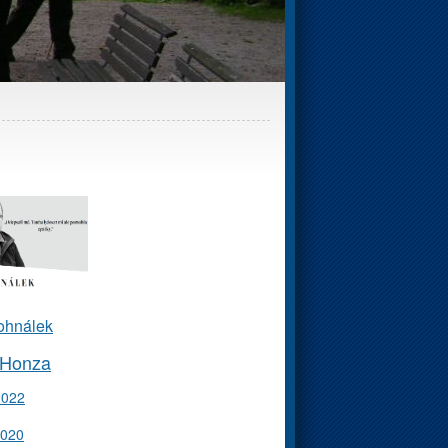
ohnálek
 Honza
2022
2020