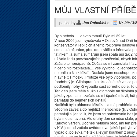
MŮJ VLASTNÍ PŘÍBĚ
posted by
on
Jan Dohnálek
Út, 09/13/
Bylo nebylo...... dávno tomu Bylo mi 39 let.
V roce 2006 jsem vyučovala v Ostrově nad Ohří hr
konzervatoř v Teplicích a tento rok právě dálkov
semestrální práce, přes den cvičila a trénovala 
tatínkem, a suma sumárum jsem spala asi tak 2 hod
užívala řadu povzbuzujících prostředků, abych t
Začalo to nenápadně. Občas se mi zamotala hlava
ničeho nic rozplakala.... Vše vyvrcholilo jednoráz
nelenila a šla k lékaři. Dostala jsem neschopenk
hlavně CT mozku. Protože vše bylo v pořádku, posl
(podobný je: Citalopram) a skutečně mě velice po
podlomily nohy, či vypadla část zorného pole. To už
Ten den jsem měla službu v tombole na školním ple
jakoby zpomaluji, začalo se mi špatně mluvit, hůř 
pamatuji do nejmenších detailů.
Naštěstí byla přítomna lékařka, ta mě prohlédla, 
vědomí) zavezla do nejbližší nemocnice (tj. v Os
pamatuji si jen tolik, že jsem se pohybovala bez
byla moc unavená. Ale druhý den se něco stalo, 
Karlovo Varech. Dodnes netuším proč, ani ten pře
v K.V. jsem si začala uvědomovat jakési pohybov
vypadlo, polévka mě tekla levým koutkem z pusy v
netušila, co se to děje, přičítala jsem to jakési c