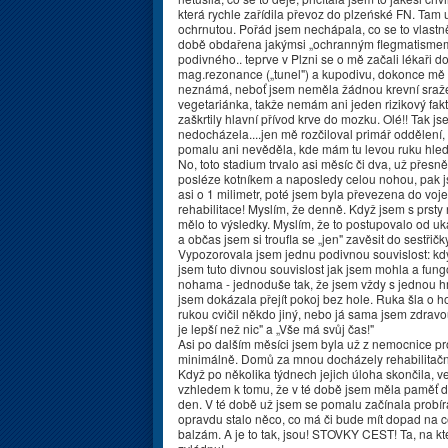
která rychle zařídila převoz do plzeńské FN. Tam 
ochrnutou. Pořád jsem nechápala, co se to vlastn
době obdařena jakýmsi „ochranným flegmatismem",
podivného.. teprve v Plzni se o mě začali lékaři 
mag.rezonance („tunel") a kupodivu, dokonce mě i vy
neznámá, neboť jsem neměla žádnou krevní sražen
vegetariánka, takže nemám ani jeden rizikový fakto
zaškrtily hlavní přívod krve do mozku. Olé!! Tak j
nedocházela....jen mě rozčiloval primář oddělení, 
pomalu ani nevěděla, kde mám tu levou ruku hleda
No, toto stadium trvalo asi měsíc či dva, už přes
posléze kotníkem a naposledy celou nohou, pak j
asi o 1 milimetr, poté jsem byla převezena do vo
rehabilitace! Myslím, že denně. Když jsem s prst
mělo to výsledky. Myslím, že to postupovalo od uk
a občas jsem si troufla se „jen" zavěsit do sestřič
Vypozorovala jsem jednu podivnou souvislost: kdy
jsem tuto divnou souvislost jak jsem mohla a fung
nohama - jednoduše tak, že jsem vždy s jednou hmi
jsem dokázala přejít pokoj bez hole. Ruka šla o ho
rukou cvičil někdo jiný, nebo já sama jsem zdrav
je lepší než nic" a „Vše má svůj čas!"
Asi po dalším měsíci jsem byla už z nemocnice prop
minimálně. Domů za mnou docházely rehabilitační s
Když po několika týdnech jejich úloha skončila, ve
vzhledem k tomu, že v té době jsem měla paměť do
den. V té době už jsem se pomalu začínala probír
opravdu stalo něco, co má či bude mít dopad na cel
balzám. A je to tak, jsou! STOVKY CEST! Ta, na kte