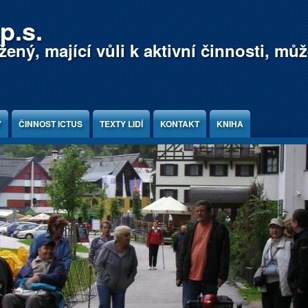
p.s.
ený, mající vůli k aktivní činnosti, mů
Y
ČINNOST ICTUS
TEXTY LIDÍ
KONTAKT
KNIHA