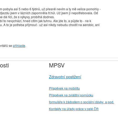
em pobyla asi 5 nebo 6 týdnů, už přesně nevím a ty mě velice pomohly -
odjezdu jsem v lázních zapomněla fr.hůl. Už jsem ji nepotřebovala. Od
se dá říci, že s výkyvy, probíhá dodnes.
 to nevychází, hned cítím jak tuhnu. Ale jde to, a půjde to - ne k
 A to je potřeba přijmout - už asi nikdy nebudu chodit na aerobic, ani
entářů se
přihlaste
.
osti
MPSV
Zdravotní postižení
Příspěvek na mobilitu
Příspěvek na zvláštní pomůcku
formuláře k žádostem o sociální dávky a pod.
Kontakty na úřady práce v celé ČR