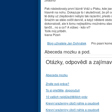
zvládnu!
Pak následovaly první lázně Vráž u Písku, kde js
hlavně na nohu. Dokazuje to i skutečnost, že při 
té doby už zlepšování nebylo tak razantní, přesto 
Snažím se stále cvičit denně, a když některé období
dokonalosti, ale k tomu nejlepšímu možnému stavu.
tančit... no a co? A vůbec - kdo ví?
Tolik můj příběh.
Ivana Plzeň
Blog uživatele Jan Dohnálek
Pro psaní kom
Abeceda mozku a pod.
Otázky, odpovědi a zajímav
Abeceda mozku
Znáte svá práva?
To si přečtěte, doporučuji
10 vašich nejdůležitějších práv
Krevní sraženiny útočí náhle a osudově
Krevní sraženiny útočí náhle a osudově