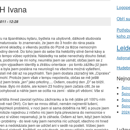
H Ivana
Logop
Obří s
2011 - 12:28
Potřeb
koho z
u na španělskou kytaru, bydlela na ubytovně, dálkově studovala
ě maturovala- to znamenalo, že jsem do 3 hodin do rána psala
Leid
povinné skladby, o víkendu jezdila do Plzně za těžce nemocným
iny denně. Do toho jsem do sebe lila hektolitry silné černé kávy a
oto tempo vůbec vydržela. Následky na sebe nenechaly dlouho čekat.
Astigma
, podlomily se mi nohy, neuměla jsem se usmát, občas jsem se z
ovým výpadkem identity a ztrátou orientace - po tomto zážitku již jsem
Hudebn
u a byla jsem poslána na neurologii na všechna možná vyšetření,
ali mě dál až na psychiatrii. Tam jsem dostala zázračný lék „Cipralex"
Nejno
mohl. Protože jsem však v tempu nepolevila, občas se mě ještě
 jsem brala „jen" jako prkotiny..... Ovšem, osudný den „D" se blížil.
se. Bylo mi dobře, ale kolem 23 hodiny jsem začala cítit, že se
Špind
pohybovat a náhle jsem se ocitla na zemi - stále při vědomí. Vše si
Špind
nařídila ihned zavolat rychlou záchranku a ta mě (stále při 100%-ním
Špind
trově nad Ohří). Co tam se mnou dělali, nemám nejmenší tušení,
Špind
 jakýchkoli problémů, v noci jsem si sama doběhla na WC a pouze jsem
2024
protože najednou z ničeho nic jsem byla převezena do nemocnice v
voz si vůbec nepamatuji, je to záhada. Ovšem až tam, když jsem ležela
é problémy - do levé ruky jsem nemohla nic uchopit, všechno mi hned
en a nedokázala jsem se udržet ani v sedě na posteli. Vůbec jsem
Lyžov
hvilkové slabosti. Naštěstí, po pár dnech, za mnou přijela moje maminka,