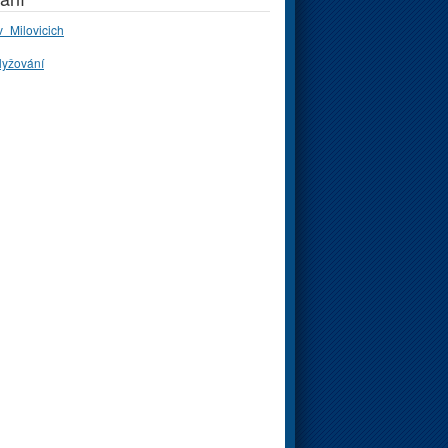
_Milovicich
lyžování