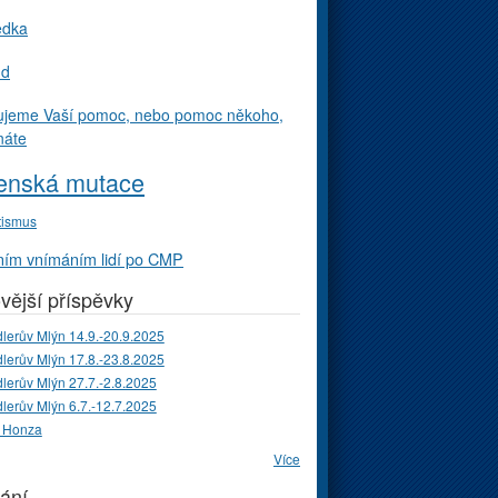
edka
ud
ujeme Vaší pomoc, nebo pomoc někoho,
náte
enská mutace
tismus
ím vnímáním lidí po CMP
vější příspěvky
lerův Mlýn 14.9.-20.9.2025
lerův Mlýn 17.8.-23.8.2025
lerův Mlýn 27.7.-2.8.2025
lerův Mlýn 6.7.-12.7.2025
 Honza
Více
ání