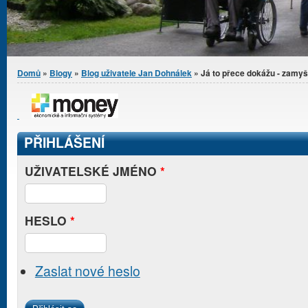
Jste zde
Domů
»
Blogy
»
Blog uživatele Jan Dohnálek
» Já to přece dokážu - zamyš
PŘIHLÁŠENÍ
UŽIVATELSKÉ JMÉNO
*
HESLO
*
Zaslat nové heslo