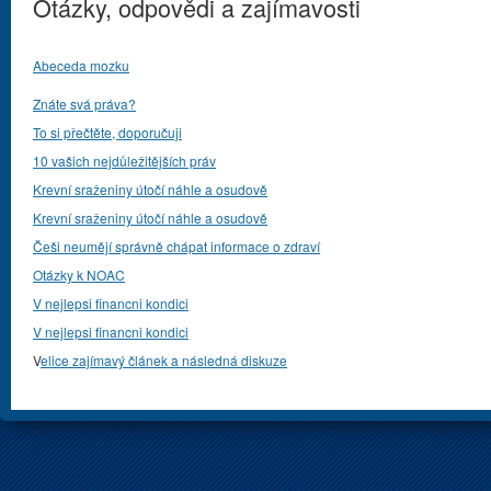
Otázky, odpovědi a zajímavosti
Abeceda mozku
Znáte svá práva?
To si přečtěte, doporučuji
10 vašich nejdůležitějších práv
Krevní sraženiny útočí náhle a osudově
Krevní sraženiny útočí náhle a osudově
Češi neumějí správně chápat informace o zdraví
Otázky k NOAC
V nejlepsi financni kondici
V nejlepsi financni kondici
V
elice zajímavý článek a následná diskuze