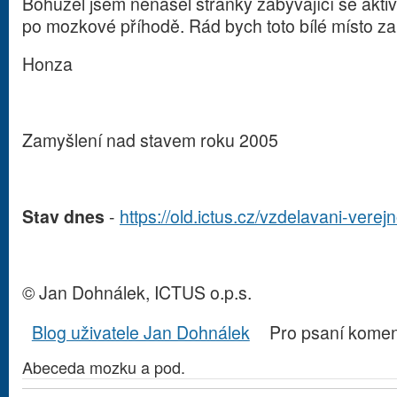
Bohužel jsem nenašel stránky zabývající se akti
po mozkové příhodě. Rád bych toto bílé místo zap
Honza
Zamyšlení nad stavem roku 2005
Stav dnes
-
https://old.ictus.cz/vzdelavani-verej
© Jan Dohnálek, ICTUS o.p.s.
Blog uživatele Jan Dohnálek
Pro psaní kome
Abeceda mozku a pod.