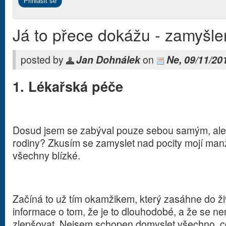
Já to přece dokážu - zamyšle
posted by
Jan Dohnálek
on
Ne, 09/11/20
1. Lékařská péče
Dosud jsem se zabýval pouze sebou samým, ale j
rodiny? Zkusím se zamyslet nad pocity mojí manžel
všechny blízké.
Začíná to už tím okamžikem, který zasáhne do ži
informace o tom, že je to dlouhodobé, a že se 
zlepšovat. Nejsem schopen domyslet všechno, co