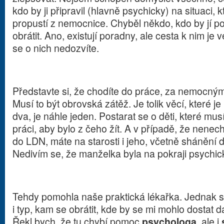
kdo by ji připravil (hlavně psychicky) na situaci, k
propustí z nemocnice. Chyběl někdo, kdo by jí po
obrátit. Ano, existují poradny, ale cesta k nim je
se o nich nedozvíte.
Představte si, že chodíte do práce, za nemocným
Musí to být obrovská zátěž. Je tolik věcí, které je 
dva, je náhle jeden. Postarat se o děti, které mus
práci, aby bylo z čeho žít. A v případě, že nen
do LDN, máte na starosti i jeho, včetně shánění d
Nedivím se, že manželka byla na pokraji psychi
Tehdy pomohla naše praktická lékařka. Jednak se 
i typ, kam se obrátit, kde by se mi mohlo dostat 
Řekl bych, že tu chybí pomoc
psychologa
, ale i