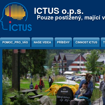
Jump to Content
ICTUS o.p.s.
Pouze postižený, mající v
POMOC_PRO_VÁS
NAŠE VIDEA
PŘÍBĚHY
ČINNOST ICTUS
T