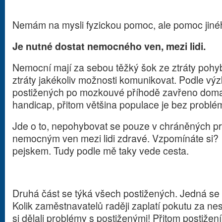
Nemám na mysli fyzickou pomoc, ale pomoc jiné
Je nutné dostat nemocného ven, mezi lidi.
Nemocní mají za sebou těžký šok ze ztráty pohyb
ztráty jakékoliv možnosti komunikovat. Podle v
postižených po mozkouvé příhodě zavřeno doma. T
handicap, přitom většina populace je bez problé
Jde o to, nepohybovat se pouze v chráněných pros
nemocným ven mezi lidi zdravé. Vzpomínáte si?
pejskem. Tudy podle mě taky vede cesta.
Druhá část se týká všech postižených. Jedná se
Kolik zaměstnavatelů raději zaplatí pokutu za ne
si dělali problémy s postiženými! Přitom postižení 