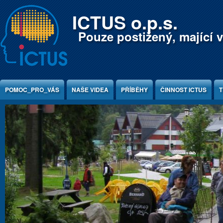
Jump to Content
ICTUS o.p.s.
Pouze postižený, mající v
POMOC_PRO_VÁS
NAŠE VIDEA
PŘÍBĚHY
ČINNOST ICTUS
T