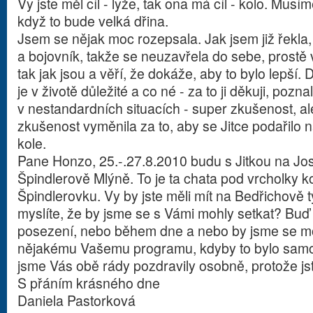
Vy jste měl cíl - lyže, tak ona má cíl - kolo. Musím
když to bude velká dřina.
Jsem se nějak moc rozepsala. Jak jsem již řekla,
a bojovník, takže se neuzavřela do sebe, prostě v
tak jak jsou a věří, že dokáže, aby to bylo lepší. 
je v životě důležité a co né - za to ji děkuji, pozn
v nestandardních situacích - super zkušenost, ale
zkušenost vyměnila za to, aby se Jitce podařilo 
kole.
Pane Honzo, 25.-.27.8.2010 budu s Jitkou na Jo
Špindlerově Mlýně. To je ta chata pod vrcholky k
Špindlerovku. Vy by jste měli mít na Bedřichově 
myslíte, že by jsme se s Vámi mohly setkat? Buď
posezení, nebo během dne a nebo by jsme se moh
nějakému Vašemu programu, kdyby to bylo samo
jsme Vás obě rády pozdravily osobně, protože j
S přáním krásného dne
Daniela Pastorková