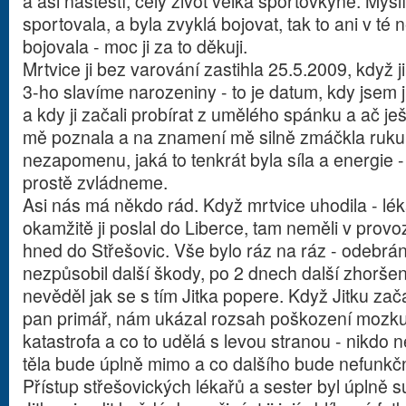
a asi naštěstí, celý život velká sportovkyně. Myslím
sportovala, a byla zvyklá bojovat, tak to ani v té 
bojovala - moc ji za to děkuji.
Mrtvice ji bez varování zastihla 25.5.2009, když j
3-ho slavíme narozeniny - to je datum, kdy jsem j
a kdy ji začali probírat z umělého spánku a ač ješ
mě poznala a na znamení mě silně zmáčkla ruku 
nezapomenu, jaká to tenkrát byla síla a energie - j
prostě zvládneme.
Asi nás má někdo rád. Když mrtvice uhodila - lék
okamžitě ji poslal do Liberce, tam neměli v provoz
hned do Střešovic. Vše bylo ráz na ráz - odebrá
nezpůsobil další škody, po 2 dnech další zhoršen
nevěděl jak se s tím Jitka popere. Když Jitku zač
pan primář, nám ukázal rozsah poškození mozku 
katastrofa a co to udělá s levou stranou - nikdo n
těla bude úplně mimo a co dalšího bude nefunkčníh
Přístup střešovických lékařů a sester byl úplně s