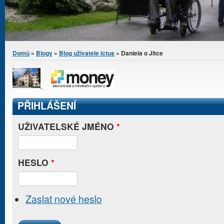
Jste zde
Domů
»
Blogy
»
Blog uživatele ictus
» Daniela o Jitce
PŘIHLÁŠENÍ
UŽIVATELSKÉ JMÉNO
*
HESLO
*
Zaslat nové heslo