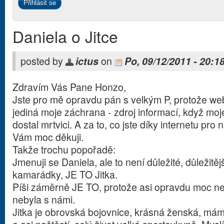
Daniela o Jitce
posted by
ictus
on
Po, 09/12/2011 - 20:1
Zdravím Vás Pane Honzo,
Jste pro mě opravdu pán s velkým P, protože we
jediná moje záchrana - zdroj informací, když m
dostal mrtvici. A za to, co jste díky internetu pro 
Vám moc děkuji.
Takže trochu popořadě:
Jmenuji se Daniela, ale to není důležité, důležitěj
kamarádky, JE TO Jitka.
Píši záměrně JE TO, protože asi opravdu moc ne
nebyla s námi.
Jitka je obrovská bojovnice, krásná ženská, máma 