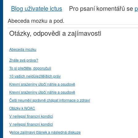
Blog uživatele ictus
Pro psaní komentářů se
p
Abeceda mozku a pod.
Otázky, odpovědi a zajímavosti
Abeceda mozku
Znáte svá práva?
To si přečtěte, doporučuji
10 vašich nejdůležitějších práv
Krevní sraženiny útočí náhle a osudově
Krevní sraženiny útočí náhle a osudově
Češi neumějí správně chápat informace o zdraví
Otázky k NOAC
V nejlepsi financni kondici
V nejlepsi financni kondici
V
elice zajímavý článek a následná diskuze