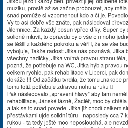
Jitkou jezdit každý den, přivézt ji její oblíbené fot
muziku, prostě až se začne probouzet, aby měla 
snad pomůže si vzpomenout kdo a čí je. Povedlo s
Vy to asi dobře vše znáte, pak následoval převoz
Jilemnice. Za každý posun vpřed díky. Super byl
solidně mluvit, to opravdu bylo vše o mnoho jed
se těšili z každého pokroku a věřili, že se vše bud
vybojuje, Takže radost: Jitka nás poznává, Jitka b
všechny hadičky, Jitka vnímá pravou stranu těla, 
pozná, že potřebuje na WC, Jitka hýbla pravou noho
celkem rychle, pak rehabilitace v Liberci, pak do
dokáže !!! Od začátku tvrdila, že tomu „nakope pr
tomu totiž potřebuje zdravou nohu a ruku 
Pak následovalo „spravení hlavy" aby tam neměla
rehabilitace, Jánské lázně, Žacléř, moc by chtě
a tak se to snad povede. Jitka již chodí celkem sl
přestávkami ujde solidní túru - naposledy cca 7 
rukou - ta tedy ještě moc neposlouchá, ale nevzd