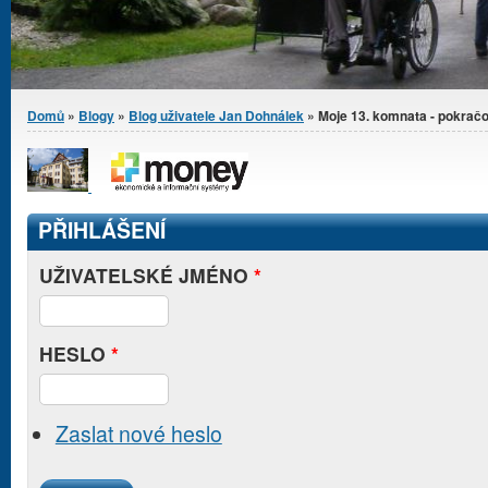
Jste zde
Domů
»
Blogy
»
Blog uživatele Jan Dohnálek
» Moje 13. komnata - pokrač
PŘIHLÁŠENÍ
UŽIVATELSKÉ JMÉNO
*
HESLO
*
Zaslat nové heslo