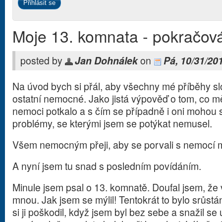
Moje 13. komnata - pokračov
posted by
Jan Dohnálek
on
Pá, 10/31/20
Na úvod bych si přál, aby všechny mé příběhy sl
ostatní nemocné. Jako jistá výpověď o tom, co 
nemoci potkalo a s čím se případně i oni mohou se
problémy, se kterými jsem se potýkat nemusel.
Všem nemocným přeji, aby se porvali s nemocí mi
A nyní jsem tu snad s posledním povídáním.
Minule jsem psal o 13. komnatě. Doufal jsem, že
mnou. Jak jsem se mýlil! Tentokrát to bylo srůst
si ji poškodil, když jsem byl bez sebe a snažil se 