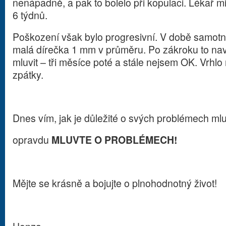
nenápadně, a pak to bolelo při kopulaci. Lékař m
6 týdnů.
Poškození však bylo progresivní. V době samotn
malá dírečka 1 mm v průměru. Po zákroku to nav
mluvit – tři měsíce poté a stále nejsem OK. Vrhlo
zpátky.
Dnes vím, jak je důležité o svých problémech mluv
opravdu
MLUVTE O PROBLÉMECH!
Mějte se krásně a bojujte o plnohodnotný život!