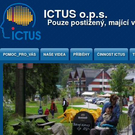
Jump to Content
ICTUS o.p.s.
Pouze postižený, mající v
POMOC_PRO_VÁS
NAŠE VIDEA
PŘÍBĚHY
ČINNOST ICTUS
T