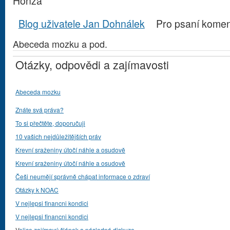
Honza
Blog uživatele Jan Dohnálek
Pro psaní kome
Abeceda mozku a pod.
Otázky, odpovědi a zajímavosti
Abeceda mozku
Znáte svá práva?
To si přečtěte, doporučuji
10 vašich nejdůležitějších práv
Krevní sraženiny útočí náhle a osudově
Krevní sraženiny útočí náhle a osudově
Češi neumějí správně chápat informace o zdraví
Otázky k NOAC
V nejlepsi financni kondici
V nejlepsi financni kondici
V
elice zajímavý článek a následná diskuze