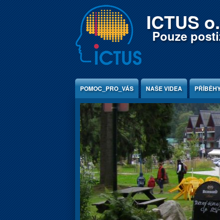
Jump to Content
ICTUS o.
Pouze postiž
POMOC_PRO_VÁS
NAŠE VIDEA
PŘÍBĚH