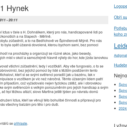
11 Hynek
Logop
Obří s
2011 - 20:11
Potřeb
 Ictus v čele s H. Dohnálkem, který pro nás, handicapované lidi po
koho z
Krkonoších a na Slapech - Měříně.
obytu zúčastnili, a to na Bedřichově ve Špindlerově Mlýně. Pro nás
Leid
 to byla opět úžasná dovolená, kterou bychom sami, bez pomoci
chodí na procházky a organizují se různé akce, jako besedy,
Astigma
ých míst v okolí a samozřejmě hlavně výlety do hor, kde jízda lanovkou
Hudebn
vat všichni zúčastnění, tedy i vozíčkáři. Aby vše fungovalo, o to se
brovolníci, bez jejichž pomoci by lidé s těžším postižením tento
Nejno
chalovi, kteří si se svými svěřenci poradili jak u bazénu, tak v
anipulace s vozíčkem je víc než náročná. Těmto úžasným lidem patří
ším případům, což vyžadovalo nejen fyzickou zátěž, ale i obrovskou
Špind
li ke svým svěřencům s velkým porozuměním pro jejich handicap a svým
Špind
 ač trpí těžkou afázií, slovo Martina ještě týden po návratu domů
Špind
ení Ictus, kteří se věnují této bohulibé činnosti a připravují pro
Špind
nás všechny balzám pro tělo i pro duši.
2024
entářů se
přihlaste
.
Lyžov