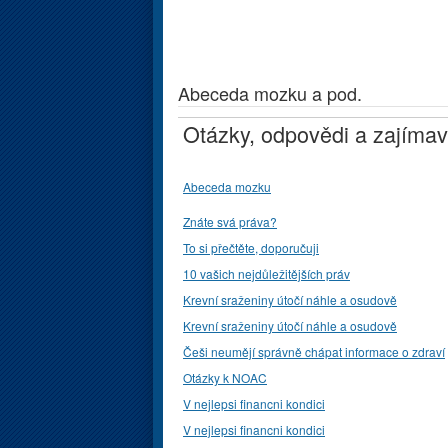
Abeceda mozku a pod.
Otázky, odpovědi a zajímav
Abeceda mozku
Znáte svá práva?
To si přečtěte, doporučuji
10 vašich nejdůležitějších práv
Krevní sraženiny útočí náhle a osudově
Krevní sraženiny útočí náhle a osudově
Češi neumějí správně chápat informace o zdraví
Otázky k NOAC
V nejlepsi financni kondici
V nejlepsi financni kondici