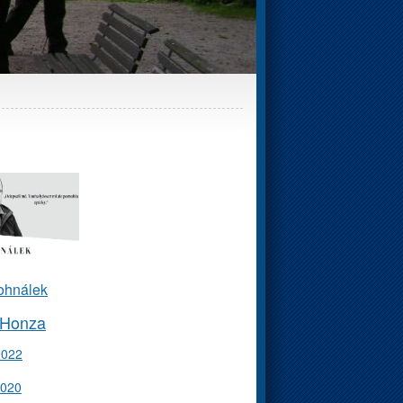
ohnálek
 Honza
2022
2020