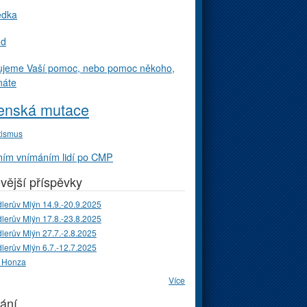
edka
ud
ujeme Vaší pomoc, nebo pomoc někoho,
náte
enská mutace
tismus
ím vnímáním lidí po CMP
vější příspěvky
lerův Mlýn 14.9.-20.9.2025
lerův Mlýn 17.8.-23.8.2025
lerův Mlýn 27.7.-2.8.2025
lerův Mlýn 6.7.-12.7.2025
 Honza
Více
ání