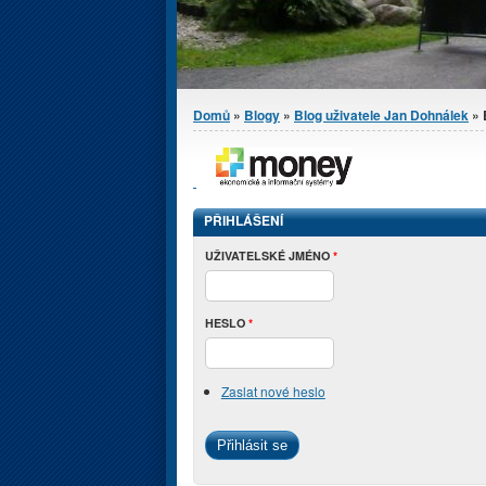
Jste zde
Domů
»
Blogy
»
Blog uživatele Jan Dohnálek
» 
PŘIHLÁŠENÍ
UŽIVATELSKÉ JMÉNO
*
HESLO
*
Zaslat nové heslo