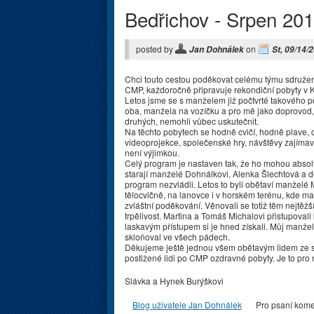
Bedřichov - Srpen 20
posted by
on
Jan Dohnálek
St, 09/14/
Chci touto cestou poděkovat celému týmu sdružení
CMP, každoročně připravuje rekondiční pobyty v 
Letos jsme se s manželem již počtvrté takového p
oba, manžela na vozíčku a pro mě jako doprovod,
druhých, nemohli vůbec uskutečnit.
Na těchto pobytech se hodně cvičí, hodně plave, 
videoprojekce, společenské hry, návštěvy zajímav
není výjimkou.
Celý program je nastaven tak, že ho mohou absolvo
starají manželé Dohnálkovi, Alenka Šlechtová a do
program nezvládli. Letos to byli obětaví manželé Mi
tělocvičně, na lanovce i v horském terénu, kde m
zvláštní poděkování. Věnovali se totiž těm nejtěž
trpělivost. Martina a Tomáš Michalovi přistupova
laskavým přístupem si je hned získali. Můj manžel,
skloňoval ve všech pádech.
Děkujeme ještě jednou všem obětavým lidem ze sdruž
postižené lidi po CMP ozdravné pobyty. Je to pro 
Slávka a Hynek Burýškovi
Blog uživatele Jan Dohnálek
Pro psaní kom