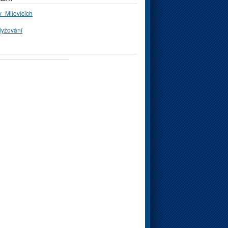
_Milovicich
lyžování