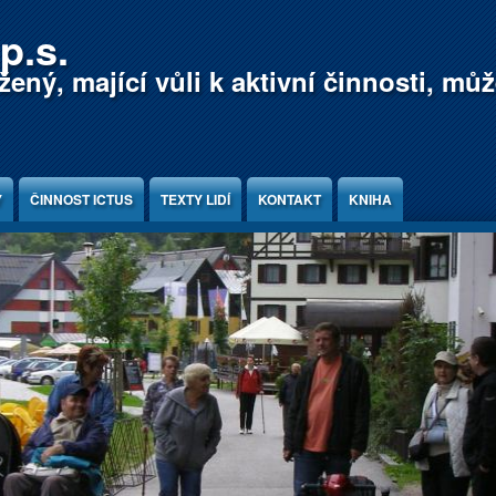
p.s.
ený, mající vůli k aktivní činnosti, mů
Y
ČINNOST ICTUS
TEXTY LIDÍ
KONTAKT
KNIHA