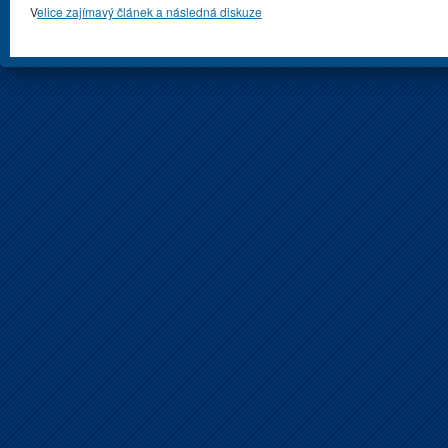
V
elice zajímavý článek a následná diskuze