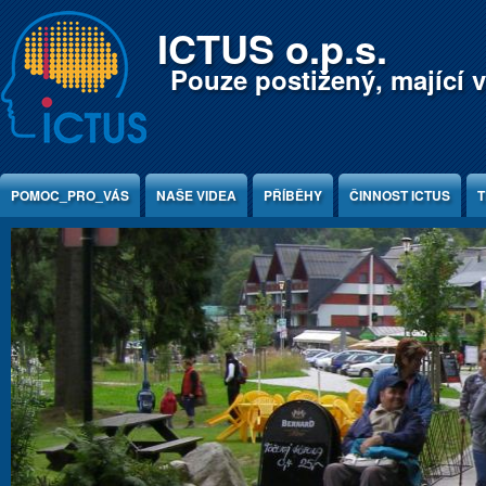
Jump to Content
ICTUS o.p.s.
Pouze postižený, mající v
POMOC_PRO_VÁS
NAŠE VIDEA
PŘÍBĚHY
ČINNOST ICTUS
T