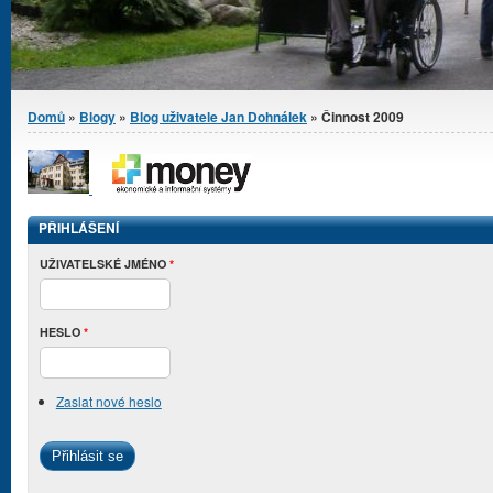
Jste zde
Domů
»
Blogy
»
Blog uživatele Jan Dohnálek
» Činnost 2009
PŘIHLÁŠENÍ
UŽIVATELSKÉ JMÉNO
*
HESLO
*
Zaslat nové heslo