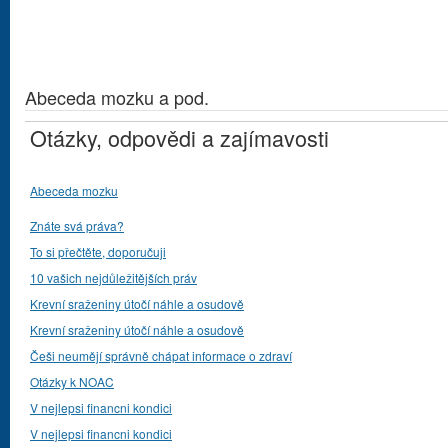
Abeceda mozku a pod.
Otázky, odpovědi a zajímavosti
Abeceda mozku
Znáte svá práva?
To si přečtěte, doporučuji
10 vašich nejdůležitějších práv
Krevní sraženiny útočí náhle a osudově
Krevní sraženiny útočí náhle a osudově
Češi neumějí správně chápat informace o zdraví
Otázky k NOAC
V nejlepsi financni kondici
V nejlepsi financni kondici