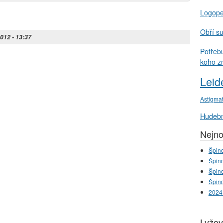
Logop
Obří s
2012 - 13:37
Potřeb
koho z
Leid
Astigma
Hudebn
Nejno
Špind
Špind
Špind
Špind
2024
Lyžov