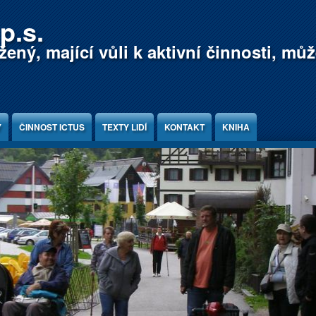
p.s.
ený, mající vůli k aktivní činnosti, mů
Y
ČINNOST ICTUS
TEXTY LIDÍ
KONTAKT
KNIHA