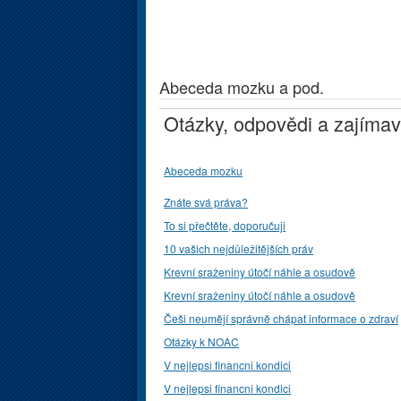
Abeceda mozku a pod.
Otázky, odpovědi a zajímav
Abeceda mozku
Znáte svá práva?
To si přečtěte, doporučuji
10 vašich nejdůležitějších práv
Krevní sraženiny útočí náhle a osudově
Krevní sraženiny útočí náhle a osudově
Češi neumějí správně chápat informace o zdraví
Otázky k NOAC
V nejlepsi financni kondici
V nejlepsi financni kondici