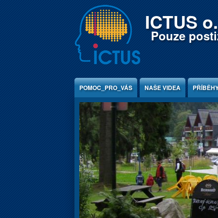
Jump to Content
ICTUS o.
Pouze postiž
POMOC_PRO_VÁS
NAŠE VIDEA
PŘÍBĚH