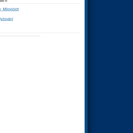
_Milovicich
lyžování