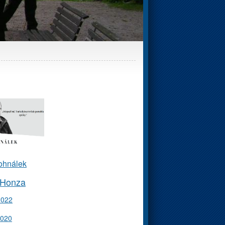
ohnálek
 Honza
2022
2020