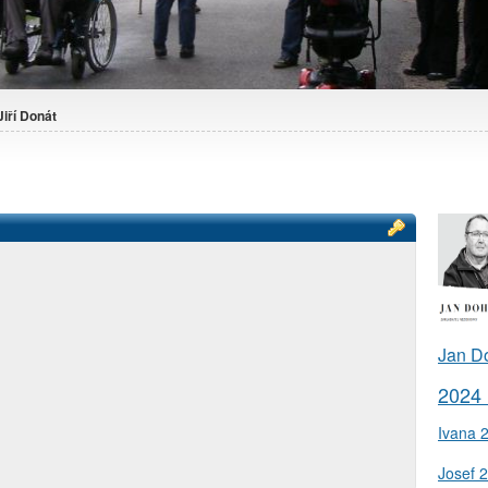
Jiří Donát
Jan D
2024
Ivana 
Josef 