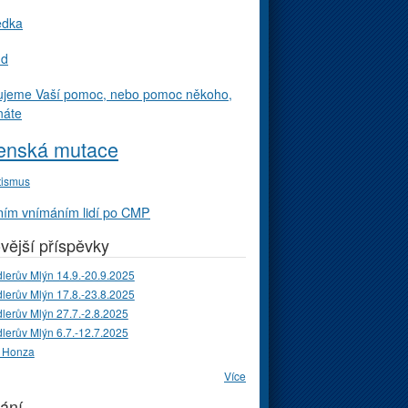
edka
ud
ujeme Vaší pomoc, nebo pomoc někoho,
náte
enská mutace
tismus
ím vnímáním lidí po CMP
vější příspěvky
lerův Mlýn 14.9.-20.9.2025
lerův Mlýn 17.8.-23.8.2025
lerův Mlýn 27.7.-2.8.2025
lerův Mlýn 6.7.-12.7.2025
 Honza
Více
ání