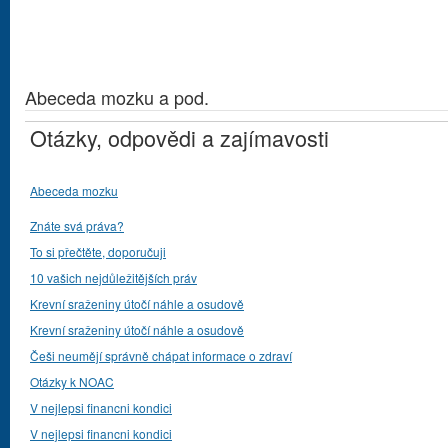
Abeceda mozku a pod.
Otázky, odpovědi a zajímavosti
Abeceda mozku
Znáte svá práva?
To si přečtěte, doporučuji
10 vašich nejdůležitějších práv
Krevní sraženiny útočí náhle a osudově
Krevní sraženiny útočí náhle a osudově
Češi neumějí správně chápat informace o zdraví
Otázky k NOAC
V nejlepsi financni kondici
V nejlepsi financni kondici