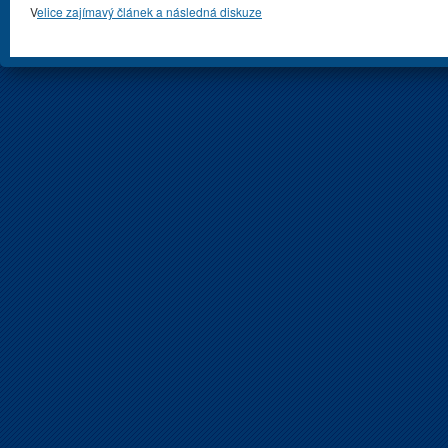
V
elice zajímavý článek a následná diskuze