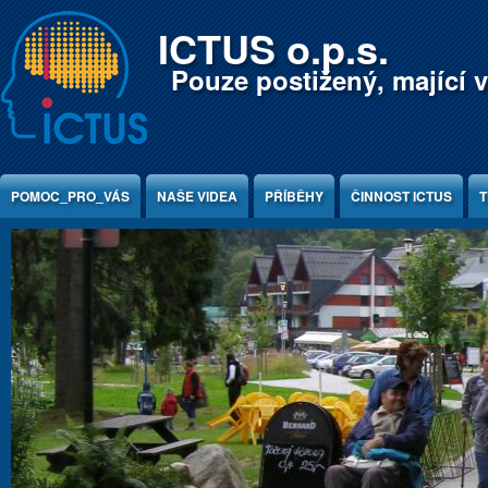
Jump to Content
ICTUS o.p.s.
Pouze postižený, mající v
POMOC_PRO_VÁS
NAŠE VIDEA
PŘÍBĚHY
ČINNOST ICTUS
T