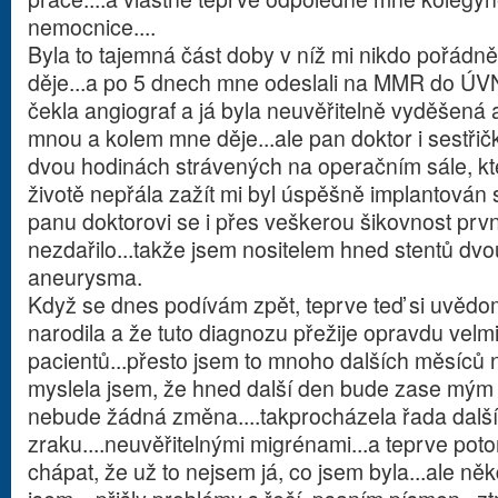
nemocnice....
Byla to tajemná část doby v níž mi nikdo pořádně
děje...a po 5 dnech mne odeslali na MMR do ÚV
čekla angiograf a já byla neuvěřitelně vyděšená
mnou a kolem mne děje...ale pan doktor i sestřič
dvou hodinách strávených na operačním sále, kte
životě nepřála zažít mi byl úspěšně implantován 
panu doktorovi se i přes veškerou šikovnost prv
nezdařilo...takže jsem nositelem hned stentů dvou
aneurysma.
Když se dnes podívám zpět, teprve teď si uvědom
narodila a že tuto diagnozu přežije opravdu velm
pacientů...přesto jsem to mnoho dalších měsíců n
myslela jsem, že hned další den bude zase mým
nebude žádná změna....takprocházela řada dalš
zraku....neuvěřitelnými migrénami...a teprve po
chápat, že už to nejsem já, co jsem byla...ale n