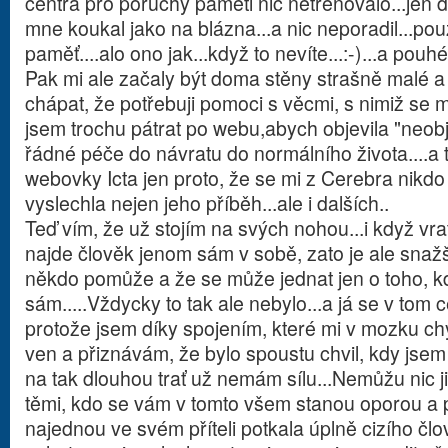
centra pro poruchy paměti nic netrénovalo...jen d
mne koukal jako na blázna...a nic neporadil...pouz
paměť....alo ono jak...když to nevíte...:-)...a pouhé
Pak mi ale začaly být doma stěny strašně malé a
chápat, že potřebuji pomoci s věcmi, s nimiž se m
jsem trochu pátrat po webu,abych objevila "neobj
řádné péče do návratu do normálního života....a 
webovky Icta jen proto, že se mi z Cerebra nikdo
vyslechla nejen jeho příběh...ale i dalších..
Teď vím, že už stojím na svých nohou...i když vratc
najde člověk jenom sám v sobě, zato je ale snažš
někdo pomůže a že se může jednat jen o toho, kd
sám.....Vždycky to tak ale nebylo...a já se v tom
protože jsem díky spojením, které mi v mozku ch
ven a přiznávám, že bylo spoustu chvil, kdy jsem ž
na tak dlouhou trať už nemám sílu...Nemůžu nic 
těmi, kdo se vám v tomto všem stanou oporou a 
najednou ve svém příteli potkala úplně cizího čl