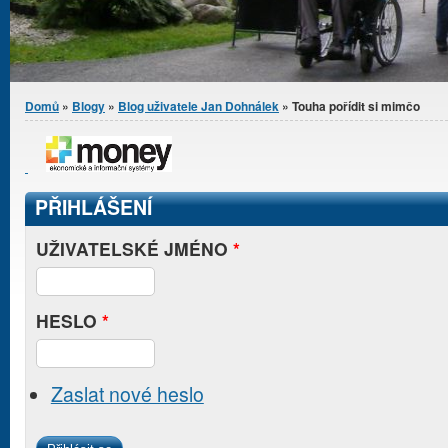
Jste zde
Domů
»
Blogy
»
Blog uživatele Jan Dohnálek
» Touha pořídit si mimčo
PŘIHLÁŠENÍ
UŽIVATELSKÉ JMÉNO
*
HESLO
*
Zaslat nové heslo