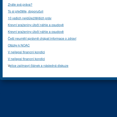
Znáte svá práva?
To si přečtěte, doporučuji
10 vašich nejdůležitějších práv
Krevní sraženiny útočí náhle a osudově
Krevní sraženiny útočí náhle a osudově
Češi neumějí správně chápat informace o zdraví
Otázky k NOAC
V nejlepsi financni kondici
V nejlepsi financni kondici
V
elice zajímavý článek a následná diskuze