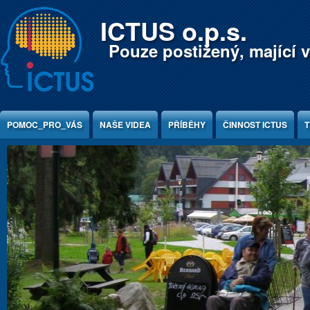
Jump to Content
ICTUS o.p.s.
Pouze postižený, mající v
POMOC_PRO_VÁS
NAŠE VIDEA
PŘÍBĚHY
ČINNOST ICTUS
T