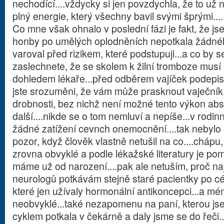
nechodící....vždycky si jen povzdychla, že to už n
plný energie, který všechny bavil svými šprými....
Co mne však ohnalo v poslední fázi je fakt, že j
honby po umělých oplodněních nepotkala žádnéh
varoval před rizikem, které podstupuji...a co by 
zaslechnete, že se skolem k žilní tromboze musí 
dohledem lékaře...před odběrem vajíček podepisu
jste srozuměni, že vám může prasknout vaječník, 
drobnosti, bez nichž není možné tento výkon abso
další....nikde se o tom nemluví a nepíše...v ro
žádné zatížení cevnch onemocnění....tak nebylo 
pozor, když člověk vlastně netušil na co....cháp
zrovna obvyklé a podle lékažské literatury je po
máme už od narození....pak ale netuším, proč n
neurologů potkávám stejně staré pacientky po c
které jen užívaly hormonální antikoncepci...a mém
neobvyklé...také nezapomenu na paní, kterou js
cyklem potkala v čekárně a daly jsme se do řeči..