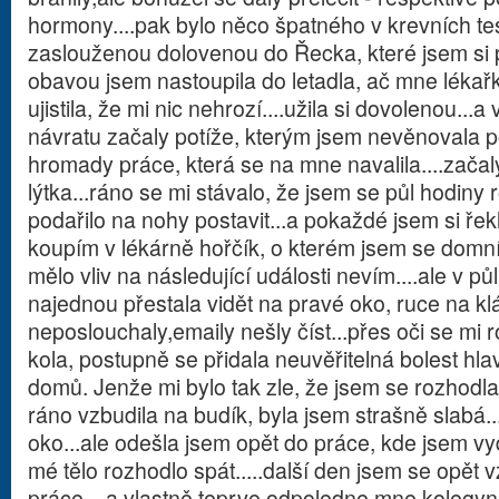
hormony....pak bylo něco špatného v krevních test
zaslouženou dolovenou do Řecka, které jsem si p
obavou jsem nastoupila do letadla, ač mne lékařk
ujistila, že mi nic nehrozí....užila si dovolenou...
návratu začaly potíže, kterým jsem nevěnovala 
hromady práce, která se na mne navalila....začal
lýtka...ráno se mi stávalo, že jsem se půl hodiny
podařilo na nohy postavit...a pokaždé jsem si řek
koupím v lékárně hořčík, o kterém jsem se domnív
mělo vliv na následující události nevím....ale v p
najednou přestala vidět na pravé oko, ruce na k
neposlouchaly,emaily nešly číst...přes oči se mi 
kola, postupně se přidala neuvěřitelná bolest hl
domů. Jenže mi bylo tak zle, že jsem se rozhodla
ráno vzbudila na budík, byla jsem strašně slabá.
oko...ale odešla jsem opět do práce, kde jsem v
mé tělo rozhodlo spát.....další den jsem se opět 
práce....a vlastně teprve odpoledne mne kolegy