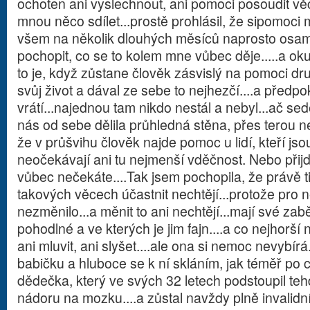
ochoten ani vyslechnout, ani pomoci posoudit vě
mnou něco sdílet...prostě prohlásil, že sipomoci
všem na několik dlouhých měsíců naprosto osa
pochopit, co se to kolem mne vůbec děje.....a oku
to je, když zůstane člověk zásvislý na pomoci d
svůj život a dával ze sebe to nejhezčí....a předp
vrátí...najednou tam nikdo nestál a nebyl...ač se
nás od sebe dělila průhledná stěna, přes terou nen
že v průšvihu člověk najde pomoc u lidí, kteří jso
neočekávají ani tu nejmenší vděčnost. Nebo přij
vůbec nečekáte....Tak jsem pochopila, že právě ti 
takových věcech účastnit nechtějí...protože pro 
nezměnilo...a měnit to ani nechtějí...mají své zabě
pohodlné a ve kterých je jim fajn....a co nejhorší
ani mluvit, ani slyšet....ale ona si nemoc nevybí
babičku a hluboce se k ní skláním, jak téměř po c
dědečka, který ve svých 32 letech podstoupil t
nádoru na mozku....a zůstal navždy plně invalidní,