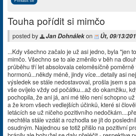
Touha pořídit si mimčo
posted by
Jan Dohnálek
on
Út, 09/13/201
...Kdy všechno začalo je už asi jedno, byla "jen t
mimčo. Všechno se to ale změnilo v běh na dlouh
průběhu tří let absolovala celoměsíčně poměrně
hormonů...někdy méně, jindy více...detaily asi ne
výsledek se stále nedostavoval, prošla jsem s pa
vše ovíjelo vždy od počátku...až do okamžiku, kd
pochopila, že ani já, ani mé tělo není schopno už
a že krom všech vedlejších účinků, které si člově
letácích se už ničeho pozitivního nedočkám....pře
nechtěla stále vzdát a rozhodla se jít do poslední
osudným. Najednou se totiž přišlo na pozitivní pro
bránily,ale bohužel se daly přeléčit - respektive p