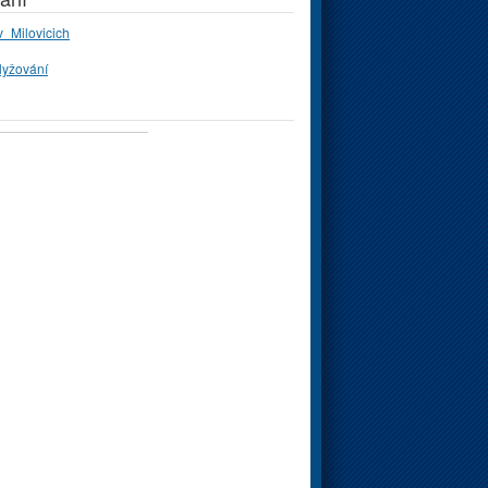
_Milovicich
lyžování