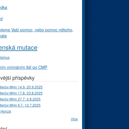
edka
ud
ujeme Vaší pomoc, nebo pomoc někoho,
náte
enská mutace
tismus
ím vnímáním lidí po CMP
vější příspěvky
lerův Mlýn 14.9.-20.9.2025
lerův Mlýn 17.8.-23.8.2025
lerův Mlýn 27.7.-2.8.2025
lerův Mlýn 6.7.-12.7.2025
 Honza
Více
ání