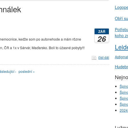
hnálek
Logop
Obří s
Potřeb
ZÁŘ
koho z
26
 nemocnice, keďže som po autonehode a mám rôzne
Leid
n, ČR a 1x v Sárvár, Maďarsko. Boli to úžasné pobyty!!!
Astigma
číst dál
Hudebn
ásledující ›
poslední »
Nejno
Špind
Špind
Špind
Špind
2024
Lyžov