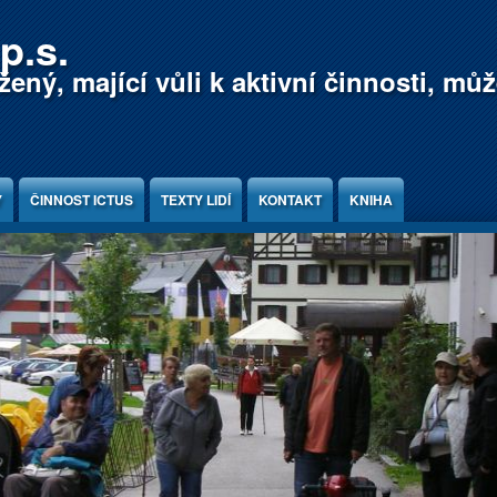
p.s.
ený, mající vůli k aktivní činnosti, mů
Y
ČINNOST ICTUS
TEXTY LIDÍ
KONTAKT
KNIHA