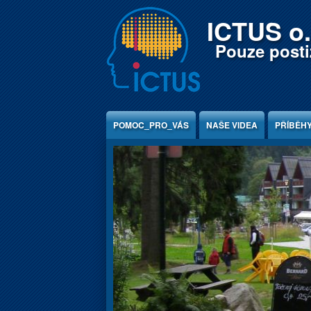
Jump to Content
ICTUS o.
Pouze postiž
POMOC_PRO_VÁS
NAŠE VIDEA
PŘÍBĚH