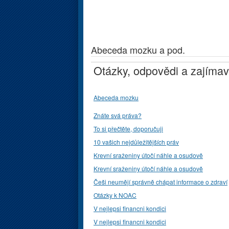
Abeceda mozku a pod.
Otázky, odpovědi a zajímav
Abeceda mozku
Znáte svá práva?
To si přečtěte, doporučuji
10 vašich nejdůležitějších práv
Krevní sraženiny útočí náhle a osudově
Krevní sraženiny útočí náhle a osudově
Češi neumějí správně chápat informace o zdraví
Otázky k NOAC
V nejlepsi financni kondici
V nejlepsi financni kondici