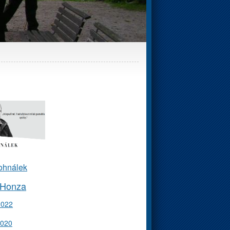
ohnálek
 Honza
2022
2020