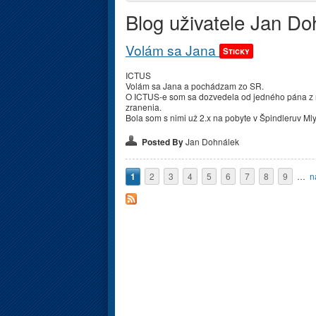
Blog uživatele Jan Do
Volám sa Jana
Sticky
ICTUS
Volám sa Jana a pochádzam zo SR.
O ICTUS-e som sa dozvedela od jedného pána z
zranenia.
Bola som s nimi už 2.x na pobyte v Špindleruv Mly
Posted By
Jan Dohnálek
Stránky
1
2
3
4
5
6
7
8
9
…
n