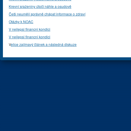
Krevní sraženiny útočí náhle a osudově
Češi neumějí správně chápat informace o zdraví
Otázky k NOAC
V nejlepsi financni kondici
V nejlepsi financni kondici
V
elice zajímavý článek a následná diskuze