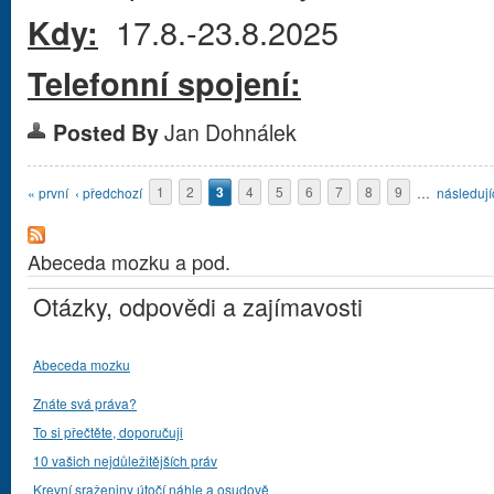
17.8.-23.8.2025
Kdy:
Telefonní spojení:
Posted By
Jan Dohnálek
Stránky
« první
‹ předchozí
1
2
3
4
5
6
7
8
9
…
následujíc
Abeceda mozku a pod.
Otázky, odpovědi a zajímavosti
Abeceda mozku
Znáte svá práva?
To si přečtěte, doporučuji
10 vašich nejdůležitějších práv
Krevní sraženiny útočí náhle a osudově