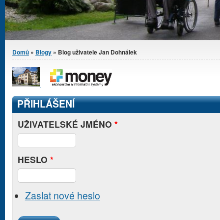
Jste zde
Domů
»
Blogy
» Blog uživatele Jan Dohnálek
PŘIHLÁŠENÍ
UŽIVATELSKÉ JMÉNO
*
HESLO
*
Zaslat nové heslo