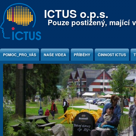
Jump to Content
ICTUS o.p.s.
Pouze postižený, mající v
POMOC_PRO_VÁS
NAŠE VIDEA
PŘÍBĚHY
ČINNOST ICTUS
T