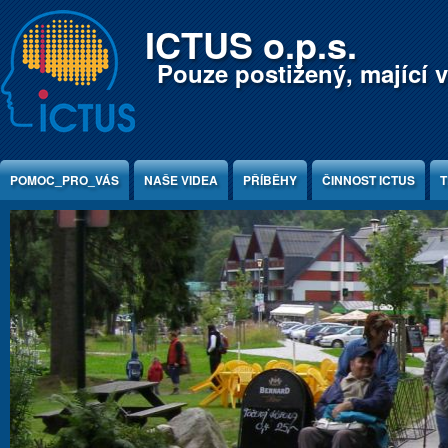
Jump to Content
ICTUS o.p.s.
Pouze postižený, mající v
POMOC_PRO_VÁS
NAŠE VIDEA
PŘÍBĚHY
ČINNOST ICTUS
T