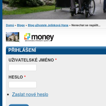
Jste zde
Domů
»
Blogy
»
Blog uživatele Jelínková Hana
» Nenechat se napálit...
PŘIHLÁŠENÍ
UŽIVATELSKÉ JMÉNO
*
HESLO
*
Zaslat nové heslo