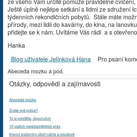
ze všeho Vám určitě pomůže pravidelné cvičení,
Ještě úplně nejlépe setkání s lidmi ze sdružení I
týdenních rekondičních pobytů. Stále máte možno
přírody, mezi lidii do kavárny, do kina, na lanovku
přidejte se k nám. Uvítáme Vás rádi a s otevřeno
Hanka
Blog uživatele Jelínková Hana
Pro psaní kom
Abeceda mozku a pod.
Otázky, odpovědi a zajímavosti
Abeceda mozku
Znáte svá práva?
To si přečtěte, doporučuji
10 vašich nejdůležitějších práv
Krevní sraženiny útočí náhle a osudově