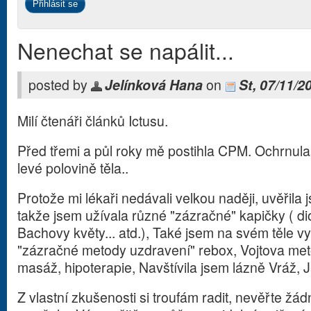
Nenechat se napálit...
posted by
Jelínková Hana
on
St, 07/11/2
Milí čtenáři článků Ictusu.
Před třemi a půl roky mě postihla CPM. Ochrnula
levé polovině těla..
Protože mi lékaři nedávali velkou naději, uvěřila
takže jsem užívala různé "zázračné" kapičky ( dioc
Bachovy květy... atd.), Také jsem na svém těle v
"zázračné metody uzdravení" rebox, Vojtova met
masáž, hipoterapie, Navštívila jsem lázně Vráž, 
Z vlastní zkušenosti si troufám radit, nevěřte ž