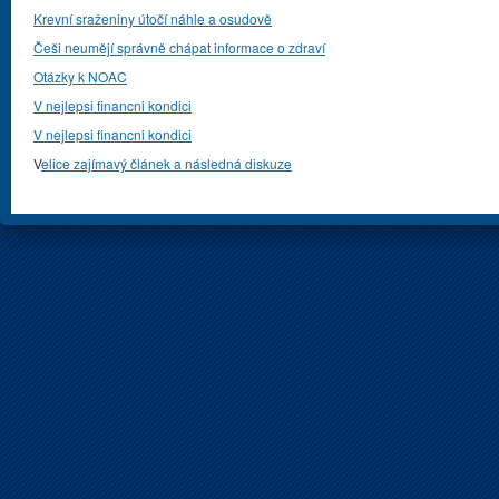
Krevní sraženiny útočí náhle a osudově
Češi neumějí správně chápat informace o zdraví
Otázky k NOAC
V nejlepsi financni kondici
V nejlepsi financni kondici
V
elice zajímavý článek a následná diskuze