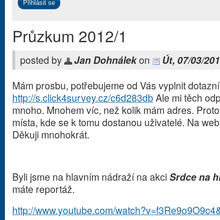
Průzkum 2012/1
posted by
Jan Dohnálek
on
Út, 07/03/201
Mám prosbu, potřebujeme od Vás vyplnit dotazní
http://s.click4survey.cz/c6d283db
Ale mi těch od
mnoho. Mnohem víc, než kolik mám adres. Proto 
místa, kde se k tomu dostanou uživatelé. Na web, 
Děkuji mnohokrát.
Byli jsme na hlavním nádraží na akci
Srdce na h
máte reportáž.
http://www.youtube.com/watch?v=f3Re9o9O9c4&