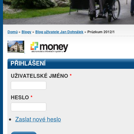
Jste zde
Domů
»
Blogy
»
Blog uživatele Jan Dohnálek
» Průzkum 2012/1
PŘIHLÁŠENÍ
UŽIVATELSKÉ JMÉNO
*
HESLO
*
Zaslat nové heslo