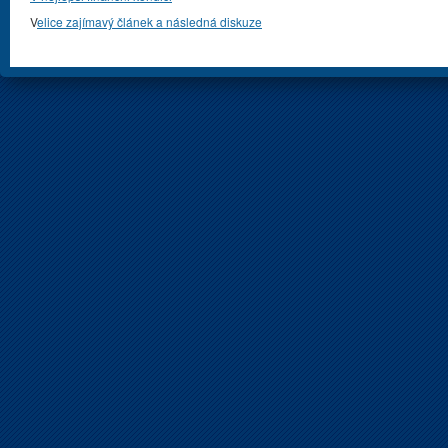
V
elice zajímavý článek a následná diskuze