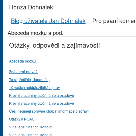
Honza Dohnálek
Blog uživatele Jan Dohnálek
Pro psaní kome
Abeceda mozku a pod.
Otázky, odpovědi a zajímavosti
Abeceda mozku
Znáte svá práva?
To si přečtěte, doporučuji
10 vašich nejdůležitějších práv
Krevní sraženiny útočí náhle a osudově
Krevní sraženiny útočí náhle a osudově
Češi neumějí správně chápat informace o zdraví
Otázky k NOAC
V nejlepsi financni kondici
V nejlepsi financni kondici