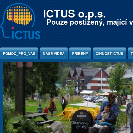
Jump to Content
ICTUS o.p.s.
Pouze postižený, mající v
POMOC_PRO_VÁS
NAŠE VIDEA
PŘÍBĚHY
ČINNOST ICTUS
T