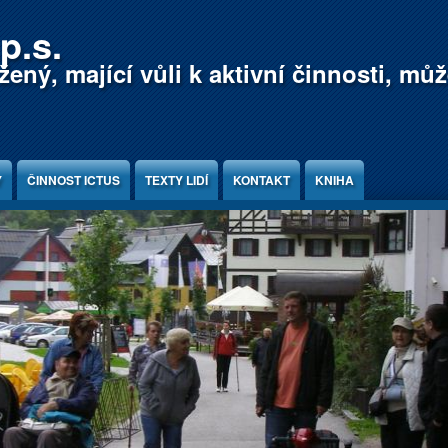
p.s.
ený, mající vůli k aktivní činnosti, mů
Y
ČINNOST ICTUS
TEXTY LIDÍ
KONTAKT
KNIHA