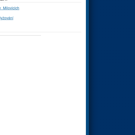
_Milovicich
lyžování