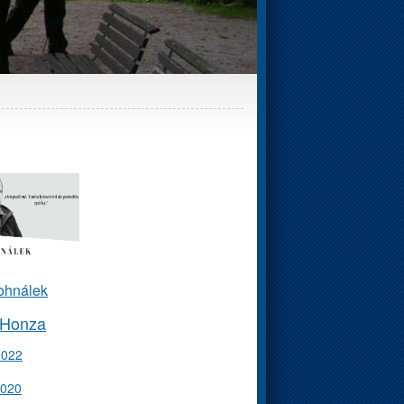
ohnálek
 Honza
2022
2020