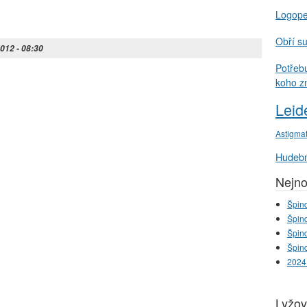
Logop
Obří s
2012 - 08:30
Potřeb
koho z
Leid
Astigma
Hudebn
Nejno
Špind
Špind
Špind
Špind
2024
Lyžov