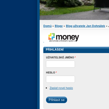
Jste zde
Domů
»
Blogy
»
Blog uživatele Jan Dohnálek
» 
PŘIHLÁŠENÍ
UŽIVATELSKÉ JMÉNO
*
HESLO
*
Zaslat nové heslo