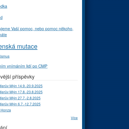
edka
ud
ujeme Vaší pomoc, nebo pomoc někoho,
náte
enská mutace
tismus
ím vnímáním lidí po CMP
vější příspěvky
lerův Mlýn 14.9.-20.9.2025
lerův Mlýn 17.8.-23.8.2025
lerův Mlýn 27.7.-2.8.2025
lerův Mlýn 6.7.-12.7.2025
 Honza
Více
ání