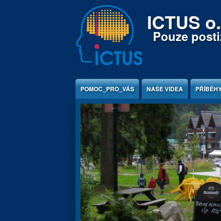
Jump to Content
ICTUS o.
Pouze postiž
POMOC_PRO_VÁS
NAŠE VIDEA
PŘÍBĚH