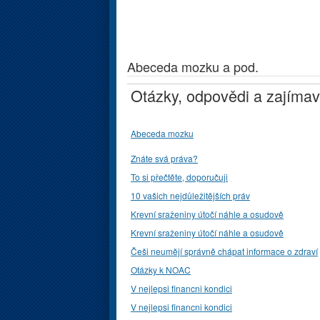
Abeceda mozku a pod.
Otázky, odpovědi a zajímav
Abeceda mozku
Znáte svá práva?
To si přečtěte, doporučuji
10 vašich nejdůležitějších práv
Krevní sraženiny útočí náhle a osudově
Krevní sraženiny útočí náhle a osudově
Češi neumějí správně chápat informace o zdraví
Otázky k NOAC
V nejlepsi financni kondici
V nejlepsi financni kondici