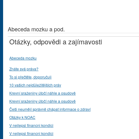
Abeceda mozku a pod.
Otázky, odpovědi a zajímavosti
Abeceda mozku
Znáte svá práva?
To si přečtěte, doporučuji
10 vašich nejdůležitějších práv
Krevní sraženiny útočí náhle a osudově
Krevní sraženiny útočí náhle a osudově
Češi neumějí správně chápat informace o zdraví
Otázky k NOAC
V nejlepsi financni kondici
V nejlepsi financni kondici