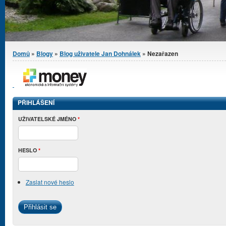
Jste zde
Domů
»
Blogy
»
Blog uživatele Jan Dohnálek
» Nezařazen
PŘIHLÁŠENÍ
UŽIVATELSKÉ JMÉNO
*
HESLO
*
Zaslat nové heslo