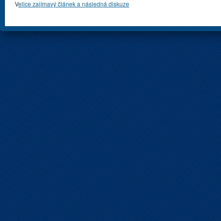
V
elice zajímavý článek a následná diskuze