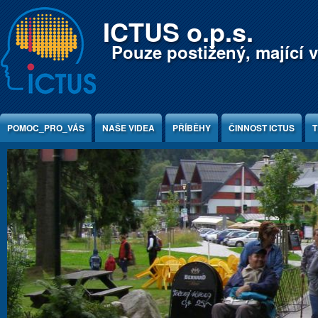
Jump to Content
ICTUS o.p.s.
Pouze postižený, mající v
POMOC_PRO_VÁS
NAŠE VIDEA
PŘÍBĚHY
ČINNOST ICTUS
T