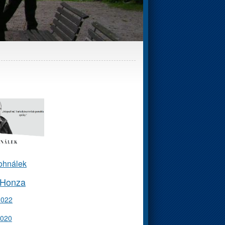
ohnálek
 Honza
2022
2020