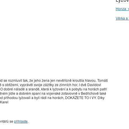
Honza_v
Věrka a 
vid se rozmluvil tak, že jeho žena jen nevěřícně kroutila hlavou. Tomáš
ště s obtížemi, vyprávěl svoje zážitky ze zimních hor. I dvě Davidovi
.. O dobré náladě a srandě, která k lyžování a k pobytu na horách patří
tném jídle a dobrém spaní na vojenské zotavovně v Bedřichově také
 před příhodou lyžovali a byli rádi na horách, DOKÁŽETE TO I VY. Díky
 Karel
entářů se
přihlaste
.