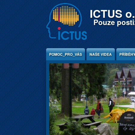
Jump to Content
ICTUS o.
Pouze postiž
POMOC_PRO_VÁS
NAŠE VIDEA
PŘÍBĚH