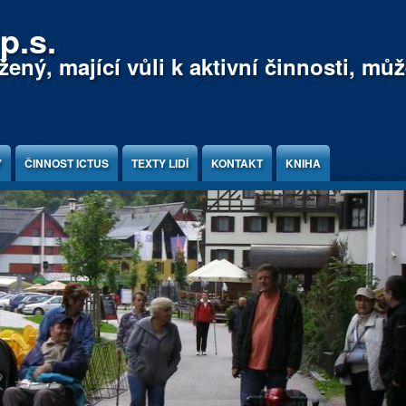
p.s.
ený, mající vůli k aktivní činnosti, mů
Y
ČINNOST ICTUS
TEXTY LIDÍ
KONTAKT
KNIHA