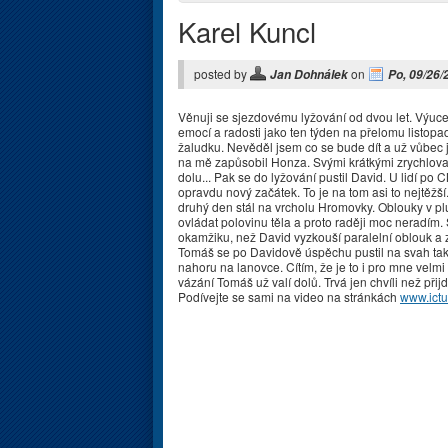
Karel Kuncl
posted by
on
Jan Dohnálek
Po, 09/26/
Věnuji se sjezdovému lyžování od dvou let. Výuce 
emocí a radosti jako ten týden na přelomu listopa
žaludku. Nevěděl jsem co se bude dít a už vůbec
na mě zapůsobil Honza. Svými krátkými zrychlov
dolu... Pak se do lyžování pustil David. U lidí po
opravdu nový začátek. To je na tom asi to nejtěžší.
druhý den stál na vrcholu Hromovky. Oblouky v plu
ovládat polovinu těla a proto raději moc neradím.
okamžiku, než David vyzkouší paralelní oblouk a zji
Tomáš se po Davidově úspěchu pustil na svah také.
nahoru na lanovce. Cítím, že je to i pro mne vel
vázání Tomáš už valí dolů. Trvá jen chvíli než přijd
Podívejte se sami na video na stránkách
www.ictu