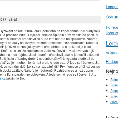
Logop
Obří s
2011 - 18:49
Potřeb
lyžování od roku 2004. Zažil jsem toho na kopci hodně. Ale nikdy tolik
koho z
du a prosince 2008. Odjížděl jsem do Špindlu plný zvláštního pocitu v
 jsem si neuměl představit co bude tam nahoře na sjezdovce. Napřed
Leid
anými oblouky na těžkých, nekompromisních 190 obřačkách. Klobouk
 CMP je těžké poznat jak lyžovali před příhodou a na kopci je čeká
 Smířit se s tím, že začínám od začátku. David to vzal s vervou a již
Astigma
hu mu moc nejdou. Já si neumím představit jaké to je necítit a špatně
 Spíš jistím případný drobný neúspěch.Chvíli to vypadá bledě až do
Hudebn
stí, že je mnohem lehčí než pluh. A jede se.... A jede se i červená J....
 Je na něm vidět jak se na lyžování těší. První emoce přišli už cestou
Nejno
mi hluboký zážitek. Nahoře je nádherně. Rozhlédnu se a než dopnu
e na fígl s paralelním obloukem. A jede se... A jede se i červená J....
s.cz
jak jim to šlo.
Špind
Špind
Špind
Špind
2024
Lyžov