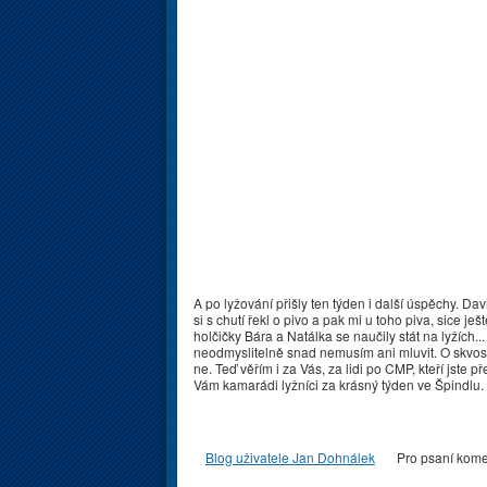
A po lyžování přišly ten týden i další úspěchy. Da
si s chutí řekl o pivo a pak mi u toho piva, sice je
holčičky Bára a Natálka se naučily stát na lyžích.
neodmyslitelně snad nemusím ani mluvit. O skvos
ne. Teď věřím i za Vás, za lidi po CMP, kteří jste
Vám kamarádi lyžníci za krásný týden ve Špindlu.
Blog uživatele Jan Dohnálek
Pro psaní kom