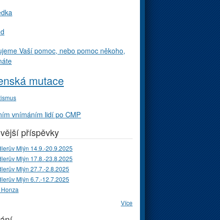
edka
ud
ujeme Vaší pomoc, nebo pomoc někoho,
náte
enská mutace
tismus
ím vnímáním lidí po CMP
vější příspěvky
lerův Mlýn 14.9.-20.9.2025
lerův Mlýn 17.8.-23.8.2025
lerův Mlýn 27.7.-2.8.2025
lerův Mlýn 6.7.-12.7.2025
 Honza
Více
ání