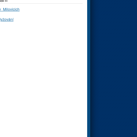
_Milovicich
lyžování