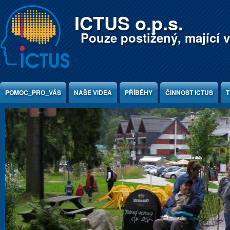
Jump to Content
ICTUS o.p.s.
Pouze postižený, mající v
POMOC_PRO_VÁS
NAŠE VIDEA
PŘÍBĚHY
ČINNOST ICTUS
T