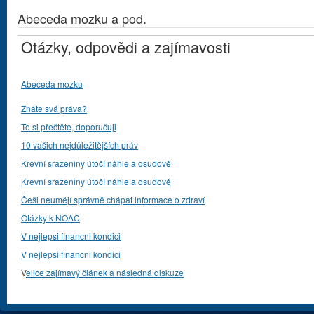
Abeceda mozku a pod.
Otázky, odpovědi a zajímavosti
Abeceda mozku
Znáte svá práva?
To si přečtěte, doporučuji
10 vašich nejdůležitějších práv
Krevní sraženiny útočí náhle a osudově
Krevní sraženiny útočí náhle a osudově
Češi neumějí správně chápat informace o zdraví
Otázky k NOAC
V nejlepsi financni kondici
V nejlepsi financni kondici
V
elice zajímavý článek a následná diskuze