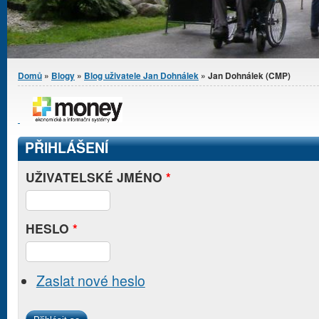
Jste zde
Domů
»
Blogy
»
Blog uživatele Jan Dohnálek
» Jan Dohnálek (CMP)
PŘIHLÁŠENÍ
UŽIVATELSKÉ JMÉNO
*
HESLO
*
Zaslat nové heslo