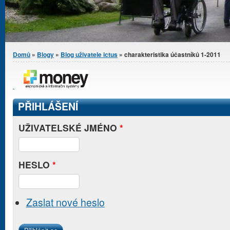
Jste zde
Domů
»
Blogy
»
Blog uživatele ictus
» charakteristika účastníků 1-2011
PŘIHLÁŠENÍ
UŽIVATELSKÉ JMÉNO
*
HESLO
*
Zaslat nové heslo