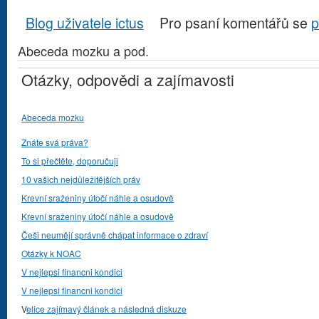
Blog uživatele ictus
Pro psaní komentářů se
p
Abeceda mozku a pod.
Otázky, odpovědi a zajímavosti
Abeceda mozku
Znáte svá práva?
To si přečtěte, doporučuji
10 vašich nejdůležitějších práv
Krevní sraženiny útočí náhle a osudově
Krevní sraženiny útočí náhle a osudově
Češi neumějí správně chápat informace o zdraví
Otázky k NOAC
V nejlepsi financni kondici
V nejlepsi financni kondici
V
elice zajímavý článek a následná diskuze