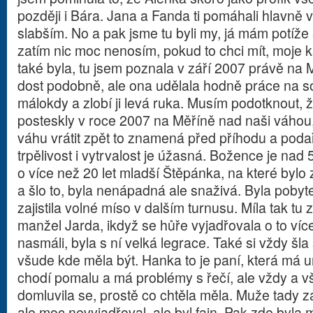
později i Bára. Jana a Fanda ti pomáhali hlavně v
slabším. No a pak jsme tu byli my, já mám potíže 
zatím nic moc nenosím, pokud to chci mít, moje
také byla, tu jsem poznala v září 2007 právě na 
dost podobně, ale ona udělala hodně práce na s
málokdy a zlobí ji levá ruka. Musím podotknout, 
posteskly v roce 2007 na Měříně nad naši váhou
váhu vrátit zpět to znamená před příhodu a podaří
trpělivost i vytrvalost je úžasná. Božence je nad 50
o více než 20 let mladší Štěpánka, na které bylo
a šlo to, byla nenápadná ale snaživá. Byla pobyt
zajistila volné míso v dalším turnusu. Míla tak t
manžel Jarda, ikdyž se hůře vyjadřovala o to víc
nasmáli, byla s ní velká legrace. Také si vždy š
všude kde měla být. Hanka to je paní, která má u
chodí pomalu a má problémy s řečí, ale vždy a vš
domluvila se, prostě co chtěla měla. Muže tady z
ale moc nevyjadřoval, ale byl fajn. Pak zde byla