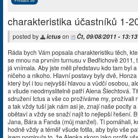
charakteristika účastníků 1-2
posted by
ictus
on
Čt, 09/08/2011 - 13:13
Ráda bych Vám popsala charakteristiku těch, kteř
se mnou na prvním turnusu v Bedřichově 2011, ta
já vnímala. Aby jste měli představu kdo tam byl a
ničeho a nikoho. Hlavní postavy byly dvě, Honza
který byl i tou nejvyšší hlavou a vůdčí osobou, a
a všude neodmyslitelně patří Alena Šlechtová. Tit
sdružení Ictus a vše co prožíváme my, prožívali n
a tak vždy tuší jak nám asi je, znají naše pocity 
obětaví a vždy se snaží najít to nejlepší řešení. B
Jana, Bára a Fanda (můj manžel). Ti pomáhali, kd
hodně vždy a téměř všude fotila, aby bylo vše pa
jsem pominula to, že Alenka skoro jako profík v