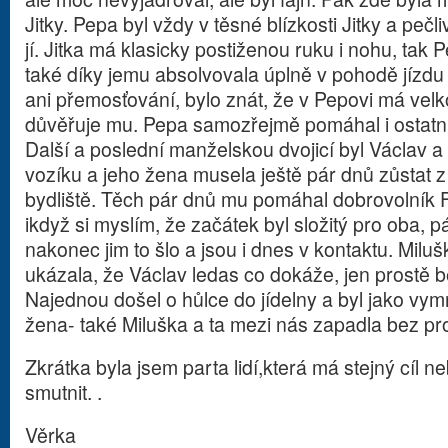
Jitky. Pepa byl vždy v těsné blízkosti Jitky a pečl
jí. Jitka má klasicky postiženou ruku i nohu, tak 
také díky jemu absolvovala úplně v pohodě jízd
ani přemosťování, bylo znát, že v Pepovi má velko
důvěřuje mu. Pepa samozřejmě pomáhal i ostatn
Další a poslední manželskou dvojicí byl Václav a
vozíku a jeho žena musela ještě pár dnů zůstat 
bydliště. Těch pár dnů mu pomáhal dobrovolník 
ikdyž si myslím, že začátek byl složitý pro oba, 
nakonec jim to šlo a jsou i dnes v kontaktu. Milu
ukázala, že Václav ledas co dokáže, jen prostě be
Najednou došel o hůlce do jídelny a byl jako v
žena- také Miluška a ta mezi nás zapadla bez pr
Zkrátka byla jsem parta lidí,která má stejný cíl n
smutnit. .
Věrka