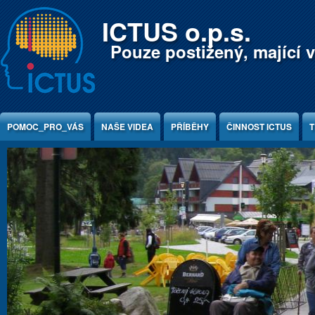
Jump to Content
ICTUS o.p.s.
Pouze postižený, mající v
POMOC_PRO_VÁS
NAŠE VIDEA
PŘÍBĚHY
ČINNOST ICTUS
T