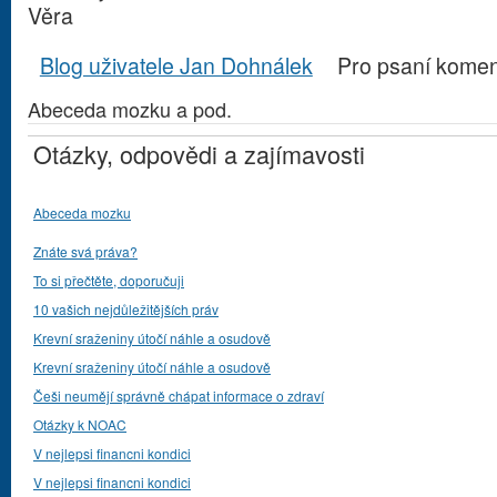
Věra
Blog uživatele Jan Dohnálek
Pro psaní kome
Abeceda mozku a pod.
Otázky, odpovědi a zajímavosti
Abeceda mozku
Znáte svá práva?
To si přečtěte, doporučuji
10 vašich nejdůležitějších práv
Krevní sraženiny útočí náhle a osudově
Krevní sraženiny útočí náhle a osudově
Češi neumějí správně chápat informace o zdraví
Otázky k NOAC
V nejlepsi financni kondici
V nejlepsi financni kondici