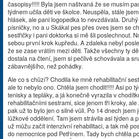
časopisy!!!!! Byla jsem naštvaná že se musím pach
týdnem učila děti ve školce. Neuspěla, stále jse
hlásek, ale pani logopedka to nevzdávala. Druhý 
písničky, no a u Skákal pes přes oves jsem se chyt
sestřičky i pani doktorka si mě šli poslechnout. 
sebou první krok kupředu. A zdaleka nebyl posl
že se zase vrátím mezi děti. Takže všechny ty d
dostala na čtení, jsem si pečlivě schovávala a sn
zábavnějšího, než pohádky.
Ale co s chůzí? Chodila ke mně rehabilitační sest
ale to nebylo ono. Chtěla jsem chodit!!!!! Asi po
tenisky a tepláky, a já konečně vyrazila v chodít
rehabilitačními sestrami, sice jenom tři kroky, al
pak už to bylo jen o silné vůli. Po 14 dnech jsem 
lůžkové oddělení. Tam jsem strávila asi týden a 
už můžu začít intenzivní rehabilitaci, a tak mě p
do nemocnice pod Petřínem. Tady bych chtěla 