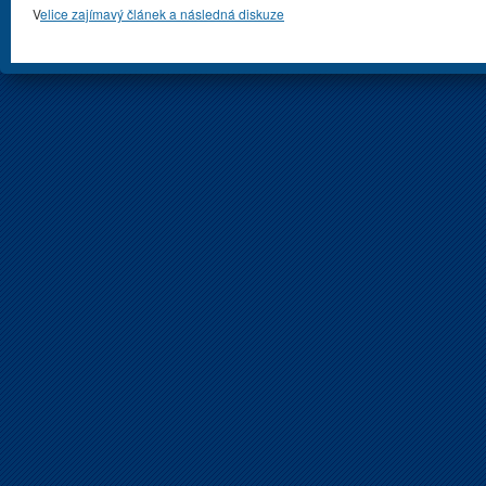
V
elice zajímavý článek a následná diskuze