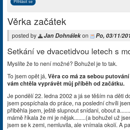
Věrka začátek
posted by
Jan Dohnálek
on
Po, 03/11/20
Setkání ve dvacetidvou letech s mo
Myslíte že to není možné? Bohužel je to tak.
To jsem opět já,
Věra co má za sebou putování
vám chtěla vyprávět můj příběh od začátku.
Je pondělí 22. ledna 2002 a já se těším na děti 
jsem pospíchala do práce, na poslední chvíli jsem
přiběhla jsem, ještě slupnout snídani, obout a......
mámě říkala že mi je nějak........(a bohužel už js
jsem se k zemi, nemluvila, ale vnímala okolí. A pa