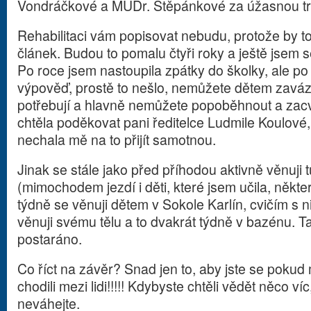
Vondráčkové a MUDr. Štěpánkové za úžasnou trp
Rehabilitaci vám popisovat nebudu, protože by to
článek. Budou to pomalu čtyři roky a ještě jsem s
Po roce jsem nastoupila zpátky do školky, ale po
výpověď, prostě to nešlo, nemůžete dětem zaváza
potřebují a hlavně nemůžete popoběhnout a zacvič
chtěla poděkovat pani ředitelce Ludmile Koulové,
nechala mě na to přijít samotnou.
Jinak se stále jako před příhodou aktivně věnuji 
(mimochodem jezdí i děti, které jsem učila, někter
týdně se věnuji dětem v Sokole Karlín, cvičím s 
věnuji svému tělu a to dvakrát týdně v bazénu.
postaráno.
Co říct na závěr? Snad jen to, aby jste se poku
chodili mezi lidi!!!!! Kdybyste chtěli vědět něco ví
neváhejte.