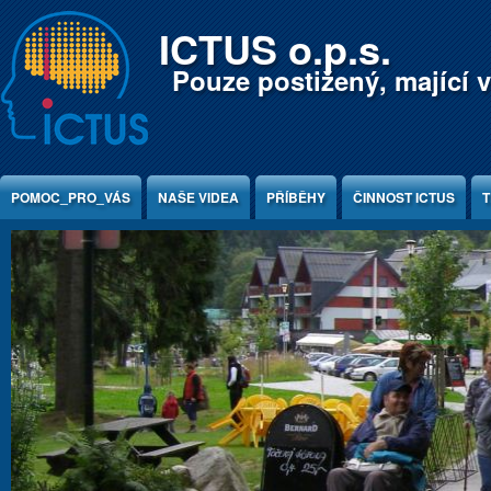
Jump to Content
ICTUS o.p.s.
Pouze postižený, mající v
POMOC_PRO_VÁS
NAŠE VIDEA
PŘÍBĚHY
ČINNOST ICTUS
T