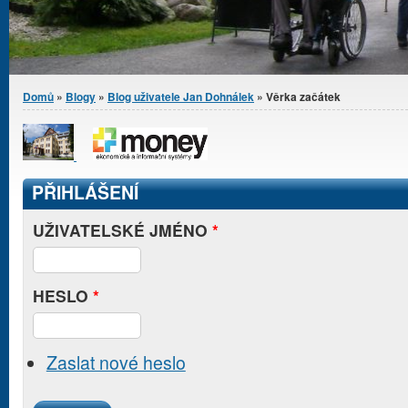
Jste zde
Domů
»
Blogy
»
Blog uživatele Jan Dohnálek
» Věrka začátek
PŘIHLÁŠENÍ
UŽIVATELSKÉ JMÉNO
*
HESLO
*
Zaslat nové heslo