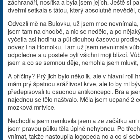
záchranáři, nosítka a byla jsem jejich. Ještě si p
dveřmi setkala s tátou, který absolutně nevěděl, 
Odvezli mě na Bulovku, už jsem moc nevnímala, al
jsem tam na chodbě, a nic se nedělo, a po nějak
vyčetla asi hodinu a půl dlouhou časovou prodlevu
odvezli na Homolku. Tam už jsem nevnímala vůbe
odpoledne a u postele byli všichni moji blízcí. 
jsem a co se semnou děje, nemohla jsem mluvit,
A příčiny? Prý jich bylo několik, ale v hlavní roli
mám prý špatnou srážlivost krve, ale to by mi bývali
předepisovali tu osudnou antikoncepci. Brala jsem 
najednou se tělo naštvalo. Měla jsem ucpané 2 c
mozková mrtvice.
Nechodila jsem nemluvila jsem a ze začátku ani
jsem pravou půlku těla úplně nehybnou. Po třec
vnímat, takže nastoupila logopeda no a co si seb