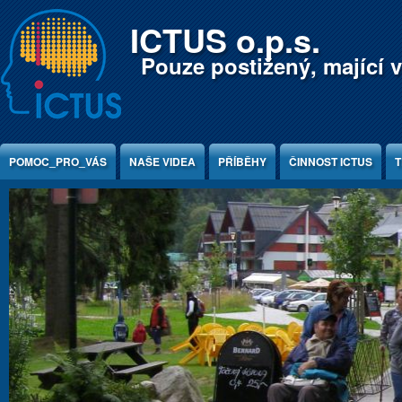
Jump to Content
ICTUS o.p.s.
Pouze postižený, mající v
POMOC_PRO_VÁS
NAŠE VIDEA
PŘÍBĚHY
ČINNOST ICTUS
T