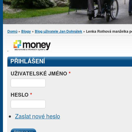
Jste zde
Domů
»
Blogy
»
Blog uživatele Jan Dohnálek
» Lenka Rothová manželka p
PŘIHLÁŠENÍ
UŽIVATELSKÉ JMÉNO
*
HESLO
*
Zaslat nové heslo