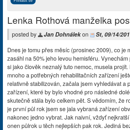
Lenka Rothová manželka pos
posted by
Jan Dohnálek
on
St, 09/14/201
Dnes je tomu přes měsíc (prosinec 2009), co je m
zasáhl na 50% jeho levou hemisféru. Vynechám p
si jako člověk neznalý tuto nemoc, musela projít. 
mnoho a potřebných rehabilitačních zařízení ješ
relativně stabilizován, začala jsem vyhledávat a 
zařízení, které by bylo vhodné pro následné dolé
skutečně stála bylo celkem pět. S vědomím, že roz
je první půl rok jsem se jala vybraná zařízení obv
nakonec jedno vybrat. Jak naivní, vždyť nejkratší
onen půlrok u těch nejlepších pak rok. Jediná b