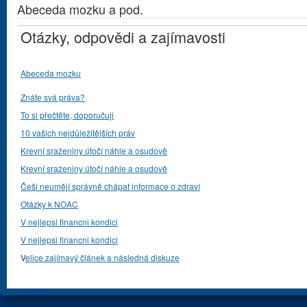
Abeceda mozku a pod.
Otázky, odpovědi a zajímavosti
Abeceda mozku
Znáte svá práva?
To si přečtěte, doporučuji
10 vašich nejdůležitějších práv
Krevní sraženiny útočí náhle a osudově
Krevní sraženiny útočí náhle a osudově
Češi neumějí správně chápat informace o zdraví
Otázky k NOAC
V nejlepsi financni kondici
V nejlepsi financni kondici
V
elice zajímavý článek a následná diskuze