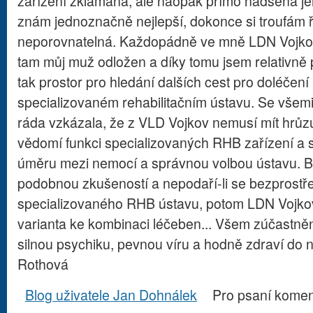
zařízení zklamána, ale naopak přímo nadšena je
znám jednoznačně nejlepší, dokonce si troufám ří
neporovnatelná. Každopádně ve mně LDN Vojkov
tam můj muž odložen a díky tomu jsem relativně 
tak prostor pro hledání dalších cest pro doléčen
specializovaném rehabilitačním ústavu. Se všemi
ráda vzkázala, že z VLD Vojkov nemusí mít hrůzu
vědomí funkci specializovaných RHB zařízení a s
úměru mezi nemocí a správnou volbou ústavu. B
podobnou zkušeností a nepodaří-li se bezprostř
specializovaného RHB ústavu, potom LDN Vojko
varianta ke kombinaci léčeben... Všem zúčastněn
silnou psychiku, pevnou víru a hodně zdraví do
Rothová
Blog uživatele Jan Dohnálek
Pro psaní kome