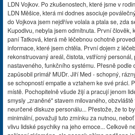
LDN Vojkov. Po zkušenostech, které jsme v rodin
LDN Měšice, která mi dodnes asociuje poválečný 
do Vojkova jsem nejdříve volala a ptala se, zda s
Kupodivu, nebyla jsem odmítnuta. První člověk, k
paní Tatková, která mě léčebnou ochotně proved
informace, které jsem chtěla. První dojem z léče
rekonstruovaný areál, čistota, vstřícný personál, 
nastaveného, funkčního systému. Přesně podle
zapůsobil primář MUDr. Jiří Med - schopný, rázn
se schopností empatie a vztahem ke své práci. 
místě. Pochopitelně všude žijí a pracují jenom li
smysly „zraněné" stavem milovaného, obzvláště
neurčené diskuze personálu... Přestože, že to b
minimální, považuji tuto zmínku za nutnou, nebo
vlivu lidské psychiky na jeho emoce... Celkově n