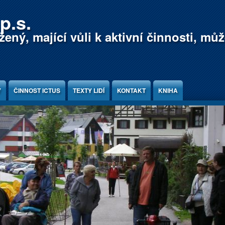
p.s.
ený, mající vůli k aktivní činnosti, mů
Y
ČINNOST ICTUS
TEXTY LIDÍ
KONTAKT
KNIHA