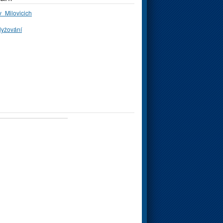
_Milovicich
lyžování