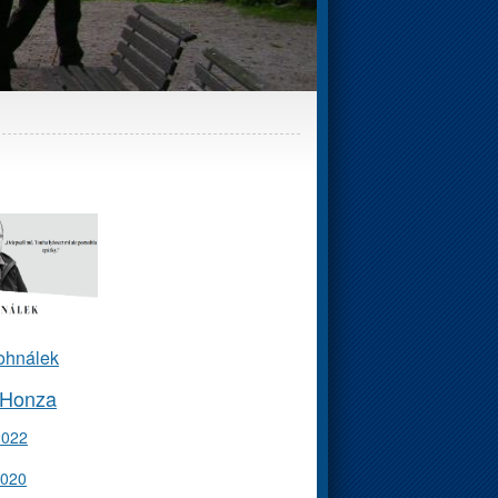
ohnálek
 Honza
2022
2020