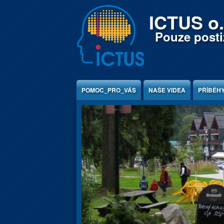
Jump to Content
ICTUS o.
Pouze postiž
POMOC_PRO_VÁS
NAŠE VIDEA
PŘÍBĚH