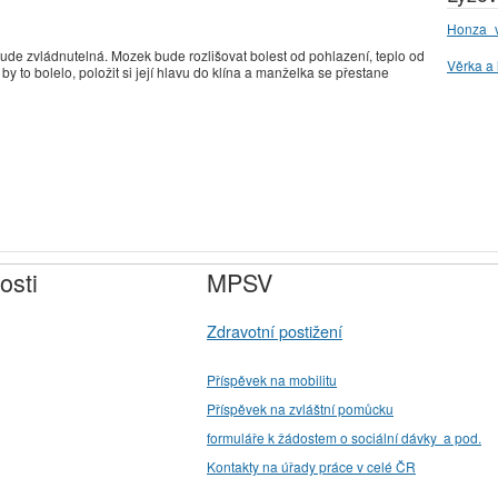
Honza_v
bude zvládnutelná. Mozek bude rozlišovat bolest od pohlazení, teplo od
Věrka a 
 by to bolelo, položit si její hlavu do klína a manželka se přestane
osti
MPSV
Zdravotní postižení
Příspěvek na mobilitu
Příspěvek na zvláštní pomůcku
formuláře k žádostem o sociální dávky a pod.
Kontakty na úřady práce v celé ČR