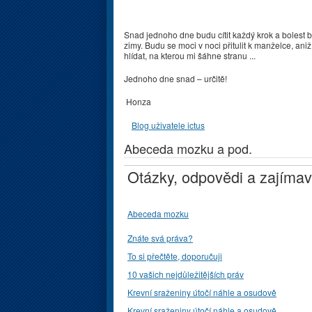
Snad jednoho dne budu cítit každý krok a bolest 
zimy. Budu se moci v noci přitulit k manželce, aniž
hlídat, na kterou mi šáhne stranu ...
Jednoho dne snad – určitě!
Honza
Blog uživatele ictus
Abeceda mozku a pod.
Otázky, odpovědi a zajímav
Abeceda mozku
Znáte svá práva?
To si přečtěte, doporučuji
10 vašich nejdůležitějších práv
Krevní sraženiny útočí náhle a osudově
Krevní sraženiny útočí náhle a osudově