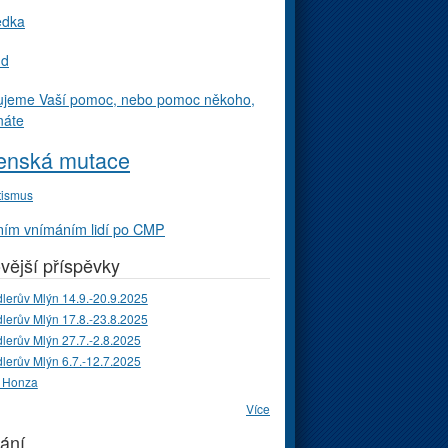
edka
ud
ujeme Vaší pomoc, nebo pomoc někoho,
náte
enská mutace
tismus
ím vnímáním lidí po CMP
vější příspěvky
lerův Mlýn 14.9.-20.9.2025
lerův Mlýn 17.8.-23.8.2025
lerův Mlýn 27.7.-2.8.2025
lerův Mlýn 6.7.-12.7.2025
 Honza
Více
ání