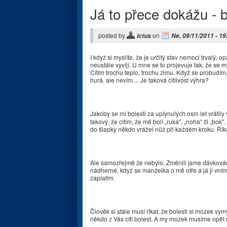
Já to přece dokážu - b
posted by
on
ictus
Ne, 09/11/2011 - 19
I když si myslíte, že je určitý stav nemoci trvalý,
neustále vyvíjí. U mne se to projevuje tak, že se mi
Cítím trochu teplo, trochu zimu. Když se probudím
hurá, ale nevím.... Je taková citlivost výhra?
Jakoby se mi bolesti za uplynulých osm let vráti
takový, že cítím, že mě bolí „ruka", „noha" či „bok"
do šlapky někdo vrážel nůž při každém kroku. Říkám 
Ale samozřejmě že nebylo. Změnili jsme dávkování 
nádherné, když se manželka o mě otře a já ji vnímám
zaplatím.
Člověk si stále musí říkat, že bolesti si mozek vymý
někdo z Vás cítí bolest. A my mozek musíme opět n