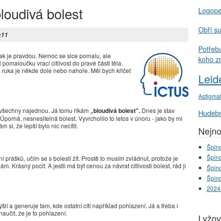
loudivá bolest
Logop
Obří s
:11
Potřeb
 opak je pravdou. Nemoc se sice pomalu, ale
koho z
 pomaloučku vrací citlivost do pravé části těla.
, ruka je někde dole nebo nahoře. Měl bych křičet
Leid
Astigma
ly všechny najednou. Já tomu říkám
„bloudivá bolest".
Dnes je stav
Hudebn
. Úporná, nesnesitelná bolest. Vyvrcholilo to letos v únoru - jako by mi
si, že lepší bylo nic necítit.
Nejno
Špind
Špind
prášků, učím se s bolestí žít. Prostě to musím zvládnut, protože je
. Krásný pocit. A jestli má být cenou za návrat citlivosti bolest, rád ji
Špind
Špind
2024
šlí a generuje tam, kde ostatní cítí například pohlazení. Já a třeba i
aučit, že je to pohlazení.
Lyžov