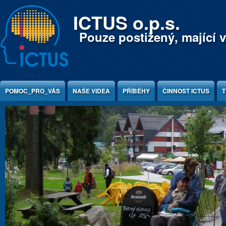
Jump to Content
ICTUS o.p.s.
Pouze postižený, mající v
POMOC_PRO_VÁS
NAŠE VIDEA
PŘÍBĚHY
ČINNOST ICTUS
T