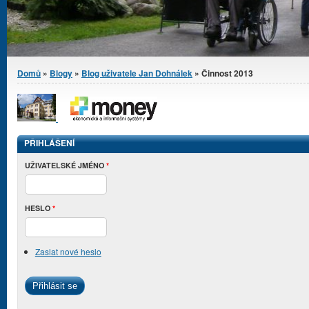
Jste zde
Domů
»
Blogy
»
Blog uživatele Jan Dohnálek
» Činnost 2013
PŘIHLÁŠENÍ
UŽIVATELSKÉ JMÉNO
*
HESLO
*
Zaslat nové heslo