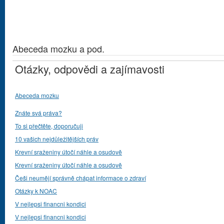
Abeceda mozku a pod.
Otázky, odpovědi a zajímavosti
Abeceda mozku
Znáte svá práva?
To si přečtěte, doporučuji
10 vašich nejdůležitějších práv
Krevní sraženiny útočí náhle a osudově
Krevní sraženiny útočí náhle a osudově
Češi neumějí správně chápat informace o zdraví
Otázky k NOAC
V nejlepsi financni kondici
V nejlepsi financni kondici