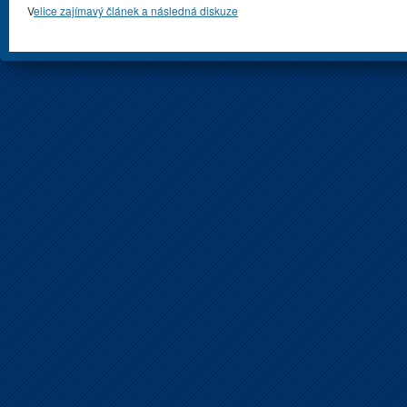
V
elice zajímavý článek a následná diskuze