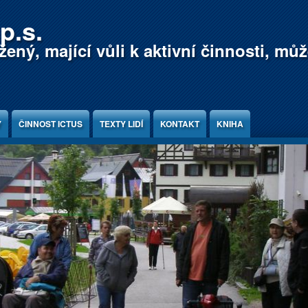
p.s.
ený, mající vůli k aktivní činnosti, mů
Y
ČINNOST ICTUS
TEXTY LIDÍ
KONTAKT
KNIHA