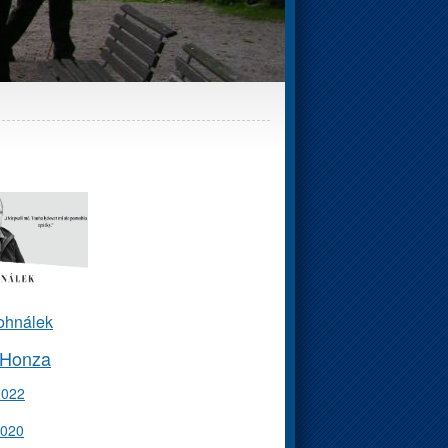
ohnálek
 Honza
2022
2020