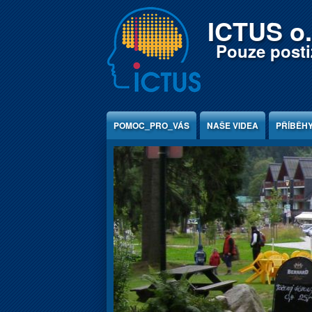
Jump to Content
ICTUS o.
Pouze postiž
POMOC_PRO_VÁS
NAŠE VIDEA
PŘÍBĚH