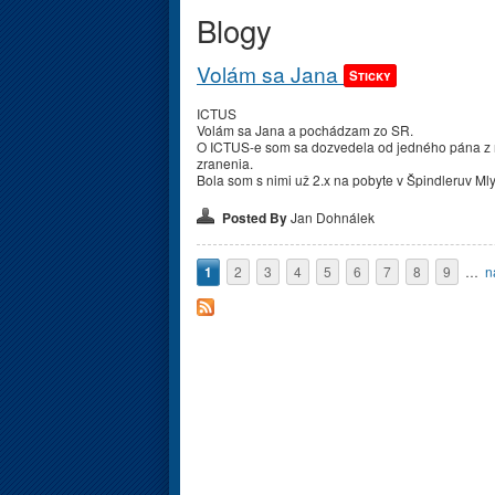
Blogy
Volám sa Jana
Sticky
ICTUS
Volám sa Jana a pochádzam zo SR.
O ICTUS-e som sa dozvedela od jedného pána z
zranenia.
Bola som s nimi už 2.x na pobyte v Špindleruv Mly
Posted By
Jan Dohnálek
Stránky
1
2
3
4
5
6
7
8
9
…
n