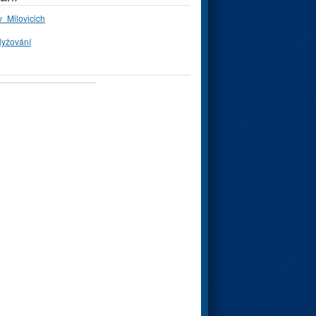
_Milovicich
lyžování