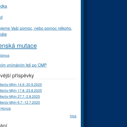
edka
ud
ujeme Vaší pomoc, nebo pomoc někoho,
náte
enská mutace
tismus
ím vnímáním lidí po CMP
vější příspěvky
lerův Mlýn 14.9.-20.9.2025
lerův Mlýn 17.8.-23.8.2025
lerův Mlýn 27.7.-2.8.2025
lerův Mlýn 6.7.-12.7.2025
 Honza
Více
ání