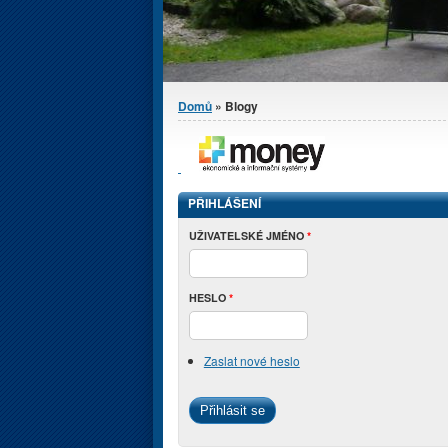
Jste zde
Domů
» Blogy
PŘIHLÁŠENÍ
UŽIVATELSKÉ JMÉNO
*
HESLO
*
Zaslat nové heslo