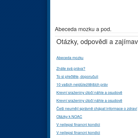
Abeceda mozku a pod.
Otázky, odpovědi a zajímav
Abeceda mozku
Znáte svá práva?
To si přečtěte, doporučuji
10 vašich nejdůležitějších práv
Krevní sraženiny útočí náhle a osudově
Krevní sraženiny útočí náhle a osudově
Češi neumějí správně chápat informace o zdraví
Otázky k NOAC
V nejlepsi financni kondici
V nejlepsi financni kondici