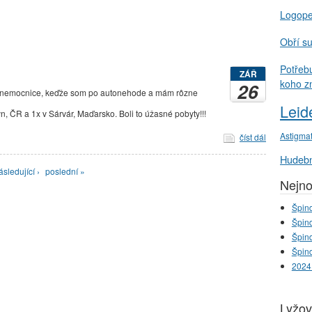
Logop
Obří s
Potřeb
ZÁŘ
koho z
26
 nemocnice, keďže som po autonehode a mám rôzne
Leid
n, ČR a 1x v Sárvár, Maďarsko. Boli to úžasné pobyty!!!
Astigma
číst dál
Hudebn
ásledující ›
poslední »
Nejno
Špind
Špind
Špind
Špind
2024
Lyžov