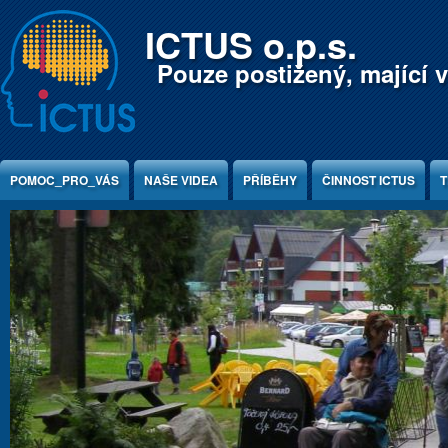
Jump to Content
ICTUS o.p.s.
Pouze postižený, mající v
POMOC_PRO_VÁS
NAŠE VIDEA
PŘÍBĚHY
ČINNOST ICTUS
T