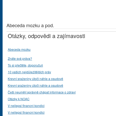
Abeceda mozku a pod.
Otázky, odpovědi a zajímavosti
Abeceda mozku
Znáte svá práva?
To si přečtěte, doporučuji
10 vašich nejdůležitějších práv
Krevní sraženiny útočí náhle a osudově
Krevní sraženiny útočí náhle a osudově
Češi neumějí správně chápat informace o zdraví
Otázky k NOAC
V nejlepsi financni kondici
V nejlepsi financni kondici