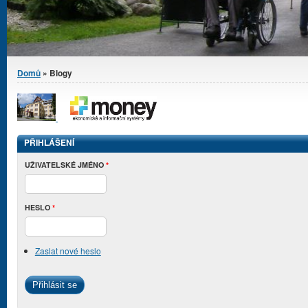
Jste zde
Domů
» Blogy
PŘIHLÁŠENÍ
UŽIVATELSKÉ JMÉNO
*
HESLO
*
Zaslat nové heslo