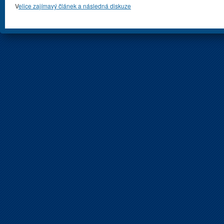
V
elice zajímavý článek a následná diskuze