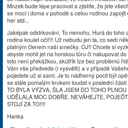
Mozek bude lépe pracovat a zjistíte, že jste vš
se moci i doma v pohodě s celou rodinou zapojit d
her atd...
Jaképak odstrkování, To nemohu. Hurá do toho a
rodina koulet oči!!!! Už nebudu jen ta, co sedí ně
platným členem naší smečky. OJ!! Chcete si vyzko
abyste mohli jet na horskou tůru či nakupovat d
toto není překážkou, skútřík lze bez problémů ří
Vám vše předvede (i vysvětlí) a v případě Vašeh
pojedete už si sami. Je to nádherný pocit být op
se stále pomalým krokem loudat v poslední části ko
TO BYLA VÝZVA, ŠLA JSEM DO TOHO PLNOU 
UDĚLALA MOC DOBŘE. NEVÁHEJTE, POJEĎTE
STOJÍ ZA TO!!!!
Hanka