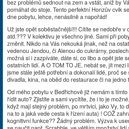
bez problémů sednout na zem a vstát, aniž by V
pomáhat do stoje. Tento perfektní Honzův cvik 
dne pobytu, lehce, nenásilně a napořád!
Už jste opět soběstačnější!!! Cítíte se nedobře v
atd.??? V kolektivu je všechno jiné. Sami při pobytu
změnit. Nikdo na Vás nekouká jinak, než na ostat
vedenou Jendou, či Alenou do cukrárny, poslechn
možná si i zazpíváte, dáte si, co libo a opět jste 
ostatních lidí. A O TOM TO JE, nebát se, jít mezi li
jsme stále ještě potřební a dokonalí lidé, proč se 
divadla, kina, na oběd do restaurace či na jedno 
Od mého pobytu v Bedřichově již nemám s tímto 
řídit auto? Zjistíte a sami vycítíte, že i to je možné,
když mají stejný problém, po mrtvici, jako Vy, to 
na to a jaká vede cesta k řízení auta) ! COŽ zahrá
kognitivní funkce?? Žádný problém. Výzva k used
se naučit např. Scrabble, ve větším množství lidí s