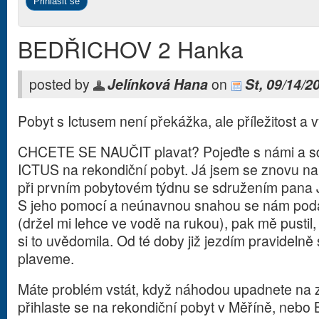
BEDŘICHOV 2 Hanka
posted by
Jelínková Hana
on
St, 09/14/2
Pobyt s Ictusem není překážka, ale příležitost a v
CHCETE SE NAUČIT plavat? Pojeďte s námi a s
ICTUS na rekondiční pobyt. Já jsem se znovu nauč
při prvním pobytovém týdnu se sdružením pana
S jeho pomocí a neúnavnou snahou se nám podař
(držel mi lehce ve vodě na rukou), pak mě pustil,
si to uvědomila. Od té doby již jezdím pravidel
plaveme.
Máte problém vstát, když náhodou upadnete na z
přihlaste se na rekondiční pobyt v Měříně, nebo