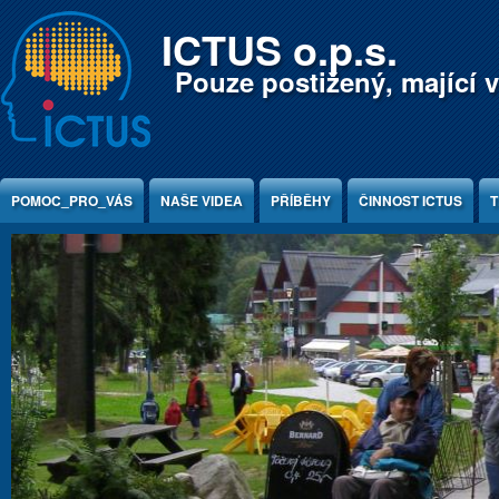
Jump to Content
ICTUS o.p.s.
Pouze postižený, mající v
POMOC_PRO_VÁS
NAŠE VIDEA
PŘÍBĚHY
ČINNOST ICTUS
T