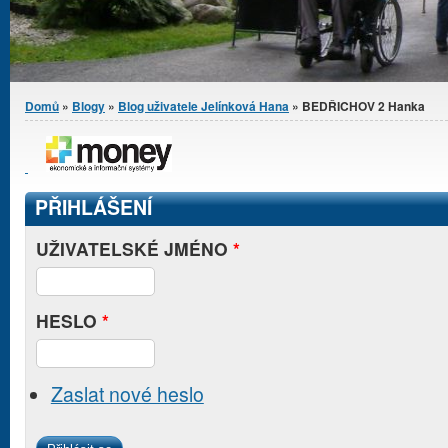
Jste zde
Domů
»
Blogy
»
Blog uživatele Jelínková Hana
» BEDŘICHOV 2 Hanka
PŘIHLÁŠENÍ
UŽIVATELSKÉ JMÉNO
*
HESLO
*
Zaslat nové heslo