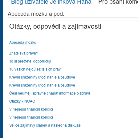
Blog uživatele Jelínková Hana
Pro psaní kom
Abeceda mozku a pod.
Otázky, odpovědi a zajímavosti
Abeceda mozku
Znáte svá práva?
To si přečtěte, doporučuji
10 vašich nejdůležitějších práv
Krevní sraženiny útočí náhle a osudově
Krevní sraženiny útočí náhle a osudově
Češi neumějí správně chápat informace o zdraví
Otázky k NOAC
V nejlepsi financni kondici
V nejlepsi financni kondici
V
elice zajímavý článek a následná diskuze