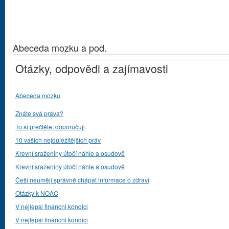
Abeceda mozku a pod.
Otázky, odpovědi a zajímavosti
Abeceda mozku
Znáte svá práva?
To si přečtěte, doporučuji
10 vašich nejdůležitějších práv
Krevní sraženiny útočí náhle a osudově
Krevní sraženiny útočí náhle a osudově
Češi neumějí správně chápat informace o zdraví
Otázky k NOAC
V nejlepsi financni kondici
V nejlepsi financni kondici