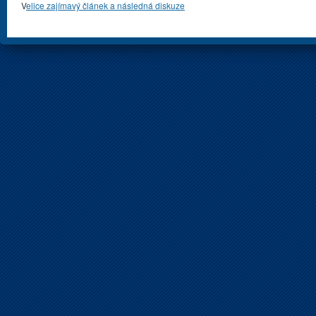
V
elice zajímavý článek a následná diskuze