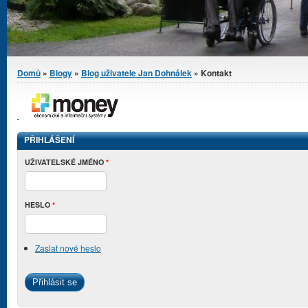
Jste zde
Domů
»
Blogy
»
Blog uživatele Jan Dohnálek
» Kontakt
PŘIHLÁŠENÍ
UŽIVATELSKÉ JMÉNO
*
HESLO
*
Zaslat nové heslo