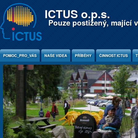
Jump to Content
ICTUS o.p.s.
Pouze postižený, mající v
POMOC_PRO_VÁS
NAŠE VIDEA
PŘÍBĚHY
ČINNOST ICTUS
T