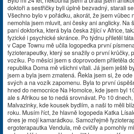
Bylo mi 24 let, nekouřila jsem a brala jsem anti
doktoři a sestřičky byli úplně bezvadný, starali se
Všechno bylo v pořádku, akorát, že jsem vůbec 
nemohla jsem mluvit, ani česky ani anglicky. Na š
paní doktorka, která byla česka žijící v Africe, 
fyzické i psychické skránce. Po týdnu přiletěl tát
v Cape Townu mě učila logopedka první písmena 
fyzioterapeutky, který se snažily o první krůčky,
vozíku. Po měsíci jsem s doprovodem přiletěla d
republika Doma mě všichni vítali. Já jsem ještě b
jsem a byla jsem zmatená. Řekla jsem si, že ode
svých a na vozík zapomenu. Byla to první úspěš
hned do nemocnice Na Homolce, kde jsem byl 10 
ale s Afrikou se to nedá srovnávat. Po 10 dnech,
Malvazinky, kde kousek bydlím, a naši to měli blí
roku. Musím říct, že hlavně logopeda Katka Lísal
dnes je mojí kamarádkou. Samozřejmě fyziotera
ergoterapautka Vendula, mě cvičily a pomohly m