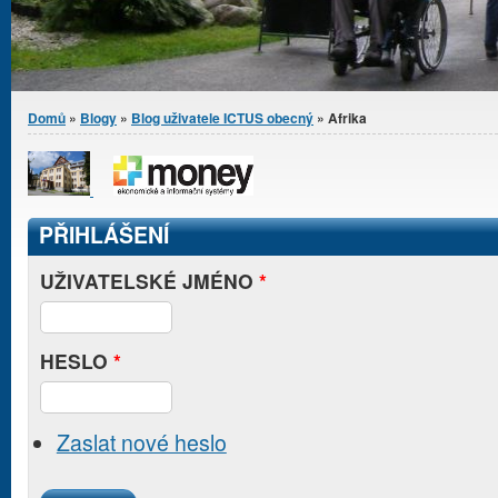
Jste zde
Domů
»
Blogy
»
Blog uživatele ICTUS obecný
» Afrika
PŘIHLÁŠENÍ
UŽIVATELSKÉ JMÉNO
*
HESLO
*
Zaslat nové heslo