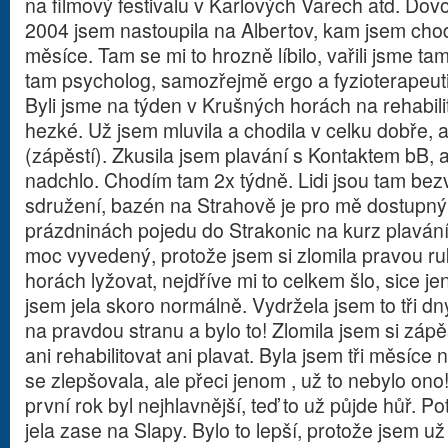
na filmový festivalu v Karlových Varech atd. Dovo
2004 jsem nastoupila na Albertov, kam jsem chod
měsíce. Tam se mi to hrozně líbilo, vařili jsme tam,
tam psycholog, samozřejmě ergo a fyzioterapeuti,
Byli jsme na týden v Krušných horách na rehabili
hezké. Už jsem mluvila a chodila v celku dobře, a
(zápěstí). Zkusila jsem plavání s Kontaktem bB, a
nadchlo. Chodím tam 2x týdně. Lidi jsou tam bezva
sdružení, bazén na Strahově je pro mě dostupn
prázdninách pojedu do Strakonic na kurz plaván
moc vyvedený, protože jsem si zlomila pravou r
horách lyžovat, nejdříve mi to celkem šlo, sice je
jsem jela skoro normálně. Vydržela jsem to tři dn
na pravdou stranu a bylo to! Zlomila jsem si záp
ani rehabilitovat ani plavat. Byla jsem tři měsíc
se zlepšovala, ale přeci jenom , už to nebylo ono
první rok byl nejhlavnější, teď to už půjde hůř. 
jela zase na Slapy. Bylo to lepší, protože jsem už