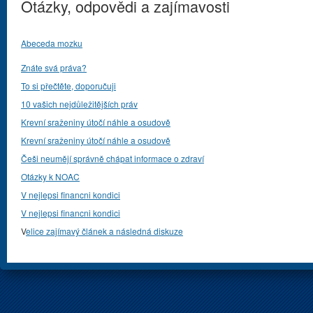
Otázky, odpovědi a zajímavosti
Abeceda mozku
Znáte svá práva?
To si přečtěte, doporučuji
10 vašich nejdůležitějších práv
Krevní sraženiny útočí náhle a osudově
Krevní sraženiny útočí náhle a osudově
Češi neumějí správně chápat informace o zdraví
Otázky k NOAC
V nejlepsi financni kondici
V nejlepsi financni kondici
V
elice zajímavý článek a následná diskuze