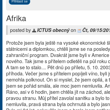
Afrika
posted by
ICTUS obecný
on
Čt, 09/15/20
Protože jsem byla ještě na vysoké ekonomické š
státnicemi a diplomkou, chtěli jsme se na posled
zahraniční program. Dvakrát jsme byli v Americe 
nového. Tak jsme s přítelem odletěli na půl roku
A tam se to stalo.... Pět dnů po příletu, 5. 10. 2
příhoda. Večer jsme s přítelem popíjeli víno, byl
nemohla polknout. On si myslel, že jsem opilá, a 
jsem se pořád smála, ale moc jsem nemluvila. Ani
Ráno, asi v 6 hodin, jsem chtěla jít na záchod, 
pravou stranu. Můj přítel zavolal sanitku a bylo t
nemluvila, pravá strana byla ochrnutá a bylo jasn