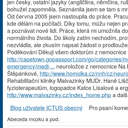
jen česky, ostatní jazyky (angličtina, němčina, ruš
bohužel zapomněla. Seznámila jsem se tam s mno
Od června 2005 jsem nastoupila do práce. Pracu
kde dělám na počítači. Díky tomu, můžu nejen pra
a poznávat nové lidi. Práce, která mi umožnila d
normálního života. Do školy zatím nechodím, prot
nezvládla, ale zkusím napsat žádost o prodloužen
Poděkování Děkuji všem doktorům z nemocnice 
http://capetown.gopassport.com/go/categories/m
emergency/medi-...
neuroložce z nemocnice Na 
Štěpánkové,
http://www.homolka.cz/nnh/cz/neur
Rehabilitační kliniky Malvazinky MUDr. Haně Li
fyzioterapeutům, logopadce Katce Lísalové a er
http://www.malvazinky.cz/index_home.php
a dalš
Blog uživatele ICTUS obecný
Pro psaní kome
Abeceda mozku a pod.