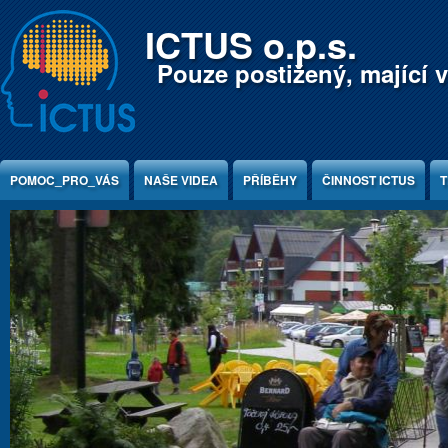
Jump to Content
ICTUS o.p.s.
Pouze postižený, mající v
POMOC_PRO_VÁS
NAŠE VIDEA
PŘÍBĚHY
ČINNOST ICTUS
T