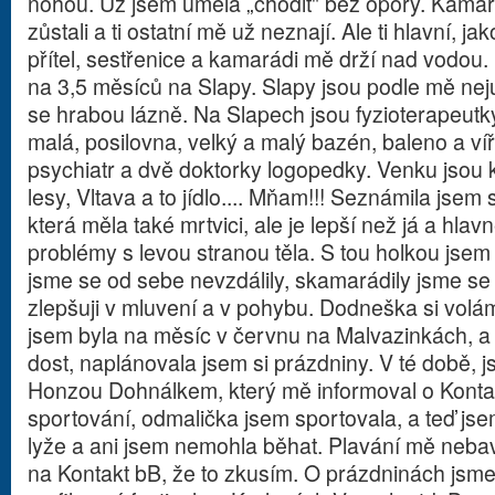
nohou. Už jsem uměla „chodit" bez opory. Kamarád
zůstali a ti ostatní mě už neznají. Ale ti hlavní, ja
přítel, sestřenice a kamarádi mě drží nad vodou.
na 3,5 měsíců na Slapy. Slapy jsou podle mě nejú
se hrabou lázně. Na Slapech jsou fyzioterapeutky,
malá, posilovna, velký a malý bazén, baleno a víř
psychiatr a dvě doktorky logopedky. Venku jsou k
lesy, Vltava a to jídlo.... Mňam!!! Seznámila jsem
která měla také mrtvici, ale je lepší než já a hla
problémy s levou stranou těla. S tou holkou jsem 
jsme se od sebe nevzdálily, skamarádily jsme se 
zlepšuji v mluvení a v pohybu. Dodneška si vol
jsem byla na měsíc v červnu na Malvazinkách, a
dost, naplánovala jsem si prázdniny. V té době, 
Honzou Dohnálkem, který mě informoval o Konta
sportování, odmalička jsem sportovala, a teď js
lyže a ani jsem nemohla běhat. Plavání mě nebavil
na Kontakt bB, že to zkusím. O prázdninách jsme