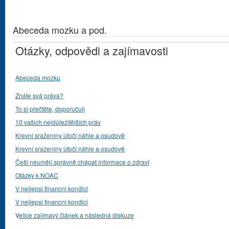
Abeceda mozku a pod.
Otázky, odpovědi a zajímavosti
Abeceda mozku
Znáte svá práva?
To si přečtěte, doporučuji
10 vašich nejdůležitějších práv
Krevní sraženiny útočí náhle a osudově
Krevní sraženiny útočí náhle a osudově
Češi neumějí správně chápat informace o zdraví
Otázky k NOAC
V nejlepsi financni kondici
V nejlepsi financni kondici
V
elice zajímavý článek a následná diskuze