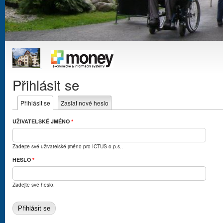
Přihlásit se
Hlavní záložky
Přihlásit se
(aktivní záložka)
Zaslat nové heslo
UŽIVATELSKÉ JMÉNO
*
Zadejte své uživatelské jméno pro ICTUS o.p.s..
HESLO
*
Zadejte své heslo.