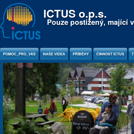
Jump to Content
ICTUS o.p.s.
Pouze postižený, mající v
POMOC_PRO_VÁS
NAŠE VIDEA
PŘÍBĚHY
ČINNOST ICTUS
T