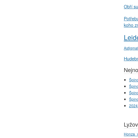
Obří s
Potřeb
koho z
Leid
Astigma
Hudebn
Nejno
Špind
Špind
Špind
Špind
2024
Lyžov
Honza_v