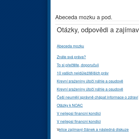
Abeceda mozku a pod.
Otázky, odpovědi a zajímav
Abeceda mozku
Znáte svá práva?
To si přečtěte, doporučuji
10 vašich nejdůležitějších práv
Krevní sraženiny útočí náhle a osudově
Krevní sraženiny útočí náhle a osudově
Češi neumějí správně chápat informace o zdraví
Otázky k NOAC
V nejlepsi financni kondici
V nejlepsi financni kondici
V
elice zajímavý článek a následná diskuze