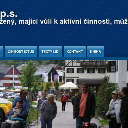
p.s.
ený, mající vůli k aktivní činnosti, mů
Y
ČINNOST ICTUS
TEXTY LIDÍ
KONTAKT
KNIHA