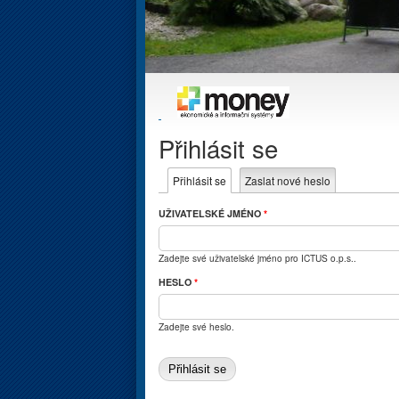
Přihlásit se
Hlavní záložky
Přihlásit se
(aktivní záložka)
Zaslat nové heslo
UŽIVATELSKÉ JMÉNO
*
Zadejte své uživatelské jméno pro ICTUS o.p.s..
HESLO
*
Zadejte své heslo.