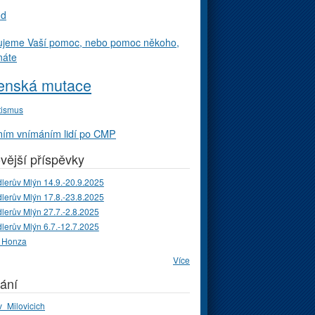
ud
ujeme Vaší pomoc, nebo pomoc někoho,
náte
enská mutace
tismus
ím vnímáním lidí po CMP
vější příspěvky
lerův Mlýn 14.9.-20.9.2025
lerův Mlýn 17.8.-23.8.2025
lerův Mlýn 27.7.-2.8.2025
lerův Mlýn 6.7.-12.7.2025
 Honza
Více
ání
_Milovicich