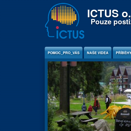
Jump to Content
ICTUS o.
Pouze postiž
POMOC_PRO_VÁS
NAŠE VIDEA
PŘÍBĚH