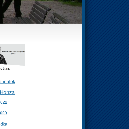
ohnálek
 Honza
2022
2020
edka