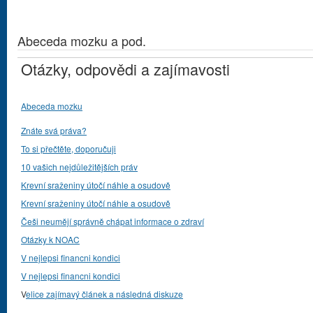
Abeceda mozku a pod.
Otázky, odpovědi a zajímavosti
Abeceda mozku
Znáte svá práva?
To si přečtěte, doporučuji
10 vašich nejdůležitějších práv
Krevní sraženiny útočí náhle a osudově
Krevní sraženiny útočí náhle a osudově
Češi neumějí správně chápat informace o zdraví
Otázky k NOAC
V nejlepsi financni kondici
V nejlepsi financni kondici
V
elice zajímavý článek a následná diskuze