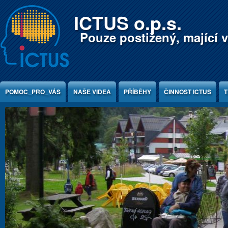
Jump to Content
ICTUS o.p.s.
Pouze postižený, mající v
POMOC_PRO_VÁS
NAŠE VIDEA
PŘÍBĚHY
ČINNOST ICTUS
T