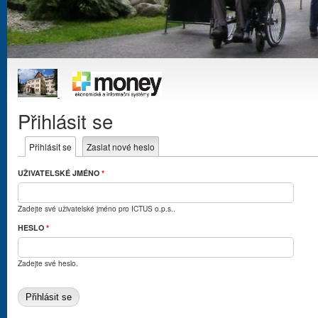
Přihlásit se
Hlavní záložky
Přihlásit se
(aktivní záložka)
Zaslat nové heslo
UŽIVATELSKÉ JMÉNO
*
Zadejte své uživatelské jméno pro ICTUS o.p.s..
HESLO
*
Zadejte své heslo.