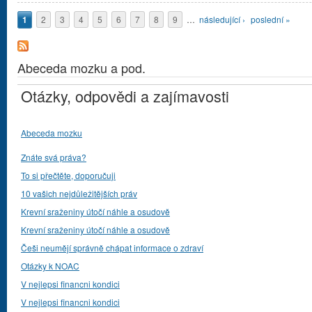
Stránky
1
2
3
4
5
6
7
8
9
…
následující ›
poslední »
Abeceda mozku a pod.
Otázky, odpovědi a zajímavosti
Abeceda mozku
Znáte svá práva?
To si přečtěte, doporučuji
10 vašich nejdůležitějších práv
Krevní sraženiny útočí náhle a osudově
Krevní sraženiny útočí náhle a osudově
Češi neumějí správně chápat informace o zdraví
Otázky k NOAC
V nejlepsi financni kondici
V nejlepsi financni kondici