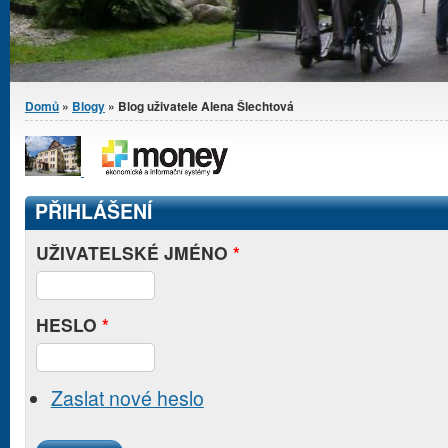
Jste zde
Domů
»
Blogy
» Blog uživatele Alena Šlechtová
PŘIHLÁŠENÍ
UŽIVATELSKÉ JMÉNO
*
HESLO
*
Zaslat nové heslo