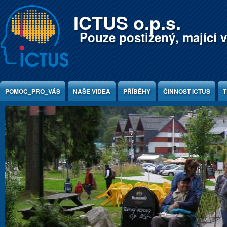
Jump to Content
ICTUS o.p.s.
Pouze postižený, mající v
POMOC_PRO_VÁS
NAŠE VIDEA
PŘÍBĚHY
ČINNOST ICTUS
T