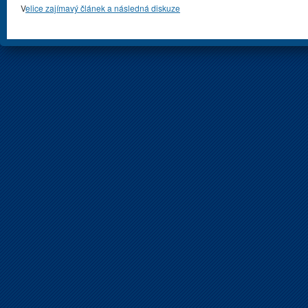
V
elice zajímavý článek a následná diskuze